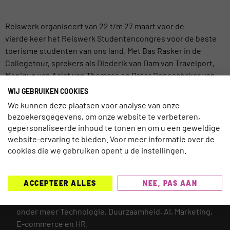
Reiswerk organiseert van 22 t/m 27 maart voor de
vierde keer het Reiswerk Studentencongres voor de beste
toerisme studenten van ons land. Met Bas Rasker in de
Collegetour, sprekers als Diederik van Dam van Travelport,
Monique van Aalst van Thomass en Peter Boneschaker van
Pyton en natuurlijk de Reiswerk Game onder de bezielende
WIJ GEBRUIKEN COOKIES
leiding van BeCurious hebben […]
We kunnen deze plaatsen voor analyse van onze
bezoekersgegevens, om onze website te verbeteren,
gepersonaliseerde inhoud te tonen en om u een geweldige
website-ervaring te bieden. Voor meer informatie over de
cookies die we gebruiken opent u de instellingen.
TRAVELNEXT is hét leading kennisplatform voor de
gehele reisbranche, met een focus op de laatste
ACCEPTEER ALLES
NEE, PAS AAN
updates en ontwikkelingen binnen de (online)
reismarkt.
Onderwerpen die worden behandeld zijn
onder meer Technologie, Duurzaamheid, AI, Marketing,
E-commerce en HR.