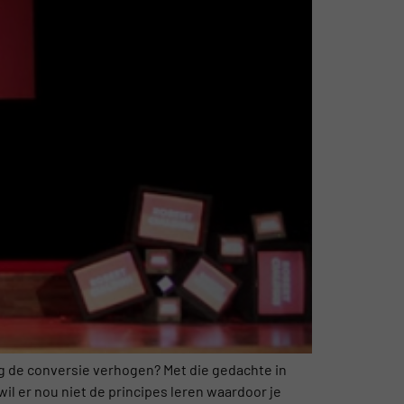
og de conversie verhogen? Met die gedachte in
il er nou niet de principes leren waardoor je