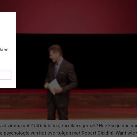
kies
aal vindbaar is? Uitblinkt in gebruikersgemak? Hoe kan je dan n
e psychologie van het overtuigen met Robert Cialdini. Want wie w