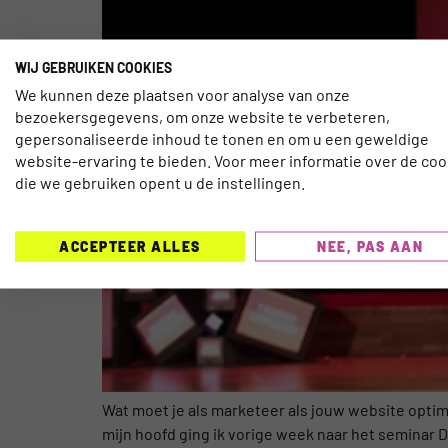
WIJ GEBRUIKEN COOKIES
We kunnen deze plaatsen voor analyse van onze
bezoekersgegevens, om onze website te verbeteren,
gepersonaliseerde inhoud te tonen en om u een geweldige
website-ervaring te bieden. Voor meer informatie over de coo
die we gebruiken opent u de instellingen.
ACCEPTEER ALLES
NEE, PAS AAN
Wat moet je als marketeer als jouw website optim
mijn hoofd ging ik vorige week naar het seminar D