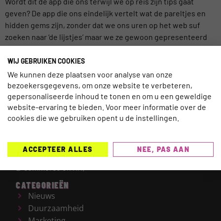
Wordt dit dé app die ons terwijl we op reis zijn tips gaat
geven? De app die ons eindelijk vertelt wat de pareltjes en
hidden gems zijn, zonder dat we ons uren op het web suf
zoeken naar ‘de lijstjes’ maar we ze gewoon gepresenteerd
krijgen! De pre beta versie van deze startup is deze week […]
WIJ GEBRUIKEN COOKIES
We kunnen deze plaatsen voor analyse van onze
bezoekersgegevens, om onze website te verbeteren,
gepersonaliseerde inhoud te tonen en om u een geweldige
website-ervaring te bieden. Voor meer informatie over de
TRAVELNEXT is hét leading kennisplatform voor de
cookies die we gebruiken opent u de instellingen.
gehele reisbranche, met een focus op de laatste
updates en ontwikkelingen binnen de (online)
reismarkt.
Onderwerpen die worden behandeld zijn
ACCEPTEER ALLES
NEE, PAS AAN
onder meer Technologie, Duurzaamheid, AI, Marketing,
E-commerce en HR.
CATEGORIEËN
Nieuws
Duurzaamheid
Marketing