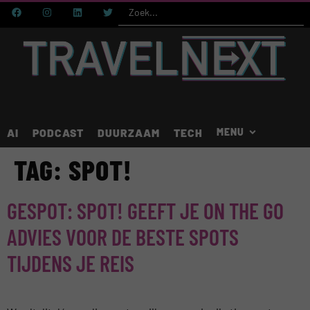
AI
PODCAST
DUURZAAM
TECH
TAG:
SPOT!
GESPOT: SPOT! GEEFT JE ON THE GO
ADVIES VOOR DE BESTE SPOTS
TIJDENS JE REIS