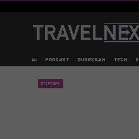
AI
PODCAST
DUURZAAM
TECH
S
STARTUPS