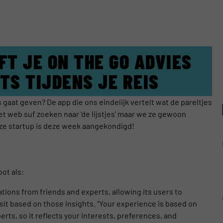
FT JE ON THE GO ADVIES
TS TIJDENS JE REIS
ps gaat geven? De app die ons eindelijk vertelt wat de pareltjes
t web suf zoeken naar ‘de lijstjes’ maar we ze gewoon
eze startup is deze week aangekondigd!
ot als:
ions from friends and experts, allowing its users to
isit based on those insights. “Your experience is based on
rts, so it reflects your interests, preferences, and