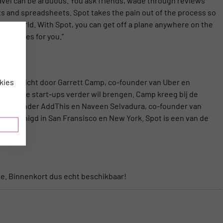
travel can be arduous. You ask friends, wade through reviews
sts and spreadsheets. Spot takes the pain out of the process so
real world. With Spot, you can get off a plane anywhere on the
est places for you.”
kies
 is opgericht door Garrett Camp, co-founder van Uber en
ccesvolle start-ups verder wil brengen. Camp kreeg bij de
fan, founder AddThis en Naveen Selvadura, co-founder van
en verenigd in San Fransisco en New York. Spot is een van de
sie. Binnenkort dus echt beschikbaar!