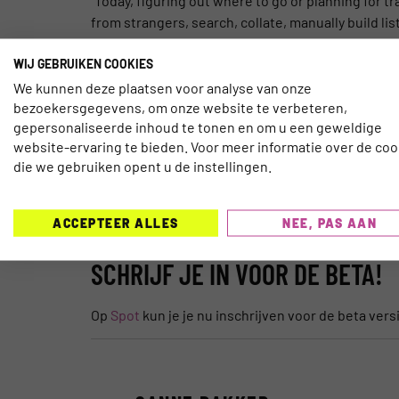
“Today, figuring out where to go or planning for 
from strangers, search, collate, manually build li
that you can focus on getting the most out of the 
WIJ GEBRUIKEN COOKIES
planet and find not just the best places, but the b
We kunnen deze plaatsen voor analyse van onze
WIE ZIT ER ACHTER SPOT?
bezoekersgegevens, om onze website te verbeteren,
gepersonaliseerde inhoud te tonen en om u een geweldige
website-ervaring te bieden. Voor meer informatie over de coo
Spot is een startup uit de schuur van Expa. Expa
die we gebruiken opent u de instellingen.
StumbleUpon, die zijn kennis en ervaring voor su
oprichting van Expa versterking van Hoonan Rad
Foursquare. Zij hebben zich met tientallen talent
ACCEPTEER ALLES
NEE, PAS AAN
nieuwe veelbelovende startups.
SCHRIJF JE IN VOOR DE BETA!
Op
Spot
kun je je nu inschrijven voor de beta ver