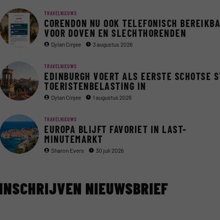
TRAVELNIEUWS
CORENDON NU OOK TELEFONISCH BEREIKB
VOOR DOVEN EN SLECHTHORENDEN
Dylan Cinjee
3 augustus 2026
TRAVELNIEUWS
EDINBURGH VOERT ALS EERSTE SCHOTSE 
TOERISTENBELASTING IN
Dylan Cinjee
1 augustus 2026
TRAVELNIEUWS
EUROPA BLIJFT FAVORIET IN LAST-
MINUTEMARKT
Sharon Evers
30 juli 2026
INSCHRIJVEN NIEUWSBRIEF