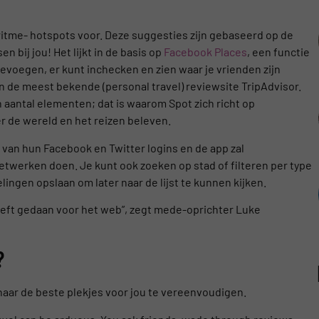
oritme- hotspots voor. Deze suggesties zijn gebaseerd op de
 bij jou! Het lijkt in de basis op
Facebook Places
, een functie
evoegen, er kunt inchecken en zien waar je vrienden zijn
 de meest bekende (personal travel) reviewsite TripAdvisor.
aantal elementen; dat is waarom Spot zich richt op
 de wereld en het reizen beleven.
an hun Facebook en Twitter logins en de app zal
twerken doen. Je kunt ook zoeken op stad of filteren per type
ngen opslaan om later naar de lijst te kunnen kijken.
eeft gedaan voor het web”, zegt mede-oprichter Luke
?
naar de beste plekjes voor jou te vereenvoudigen.