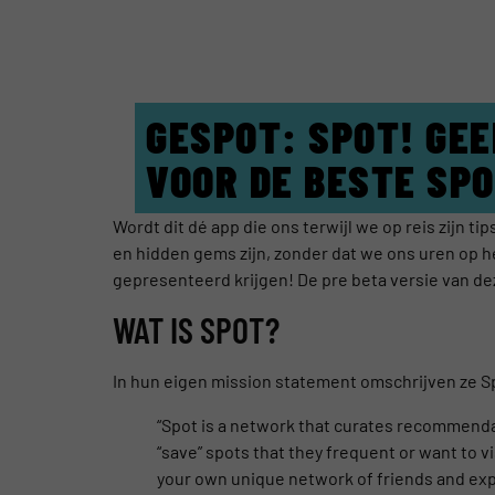
GESPOT: SPOT! GEE
VOOR DE BESTE SPO
Wordt dit dé app die ons terwijl we op reis zijn ti
en hidden gems zijn, zonder dat we ons uren op he
gepresenteerd krijgen! De pre beta versie van d
WAT IS SPOT?
In hun eigen mission statement omschrijven ze Sp
“Spot is a network that curates recommendat
“save” spots that they frequent or want to v
your own unique network of friends and expe