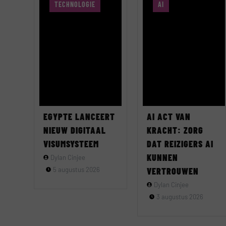
TECHNOLOGIE
AI
EGYPTE LANCEERT
AI ACT VAN
NIEUW DIGITAAL
KRACHT: ZORG
VISUMSYSTEEM
DAT REIZIGERS AI
KUNNEN
Dylan Cinjee
5 augustus 2026
VERTROUWEN
Dylan Cinjee
3 augustus 2026