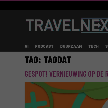
AI
PODCAST
DUURZAAM
TECH
S
TAG:
TAGDAT
GESPOT! VERNIEUWING OP DE R