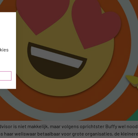
kies
isor is niet makkelijk, maar volgens oprichtster Buffy wel noodz
ns haar weliswaar betaalbaar voor grote organisaties, de kleiner