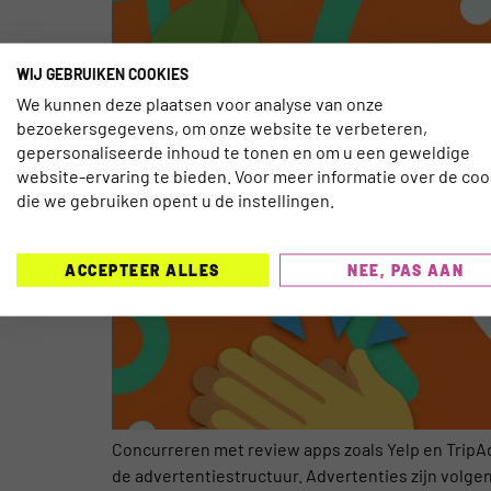
WIJ GEBRUIKEN COOKIES
We kunnen deze plaatsen voor analyse van onze
bezoekersgegevens, om onze website te verbeteren,
gepersonaliseerde inhoud te tonen en om u een geweldige
website-ervaring te bieden. Voor meer informatie over de coo
die we gebruiken opent u de instellingen.
ACCEPTEER ALLES
NEE, PAS AAN
Concurreren met review apps zoals Yelp en TripAdv
de advertentiestructuur. Advertenties zijn volge