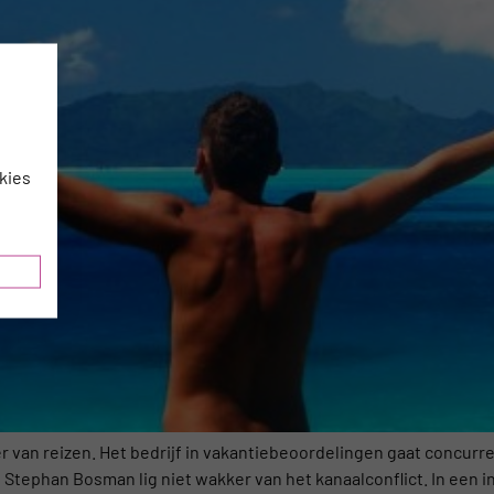
kies
 van reizen. Het bedrijf in vakantiebeoordelingen gaat concurre
Stephan Bosman lig niet wakker van het kanaalconflict. In een i