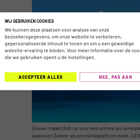
WIJ GEBRUIKEN COOKIES
We kunnen deze plaatsen voor analyse van onze
bezoekersgegevens, om onze website te verbeteren,
gepersonaliseerde inhoud te tonen en om u een geweldige
website-ervaring te bieden. Voor meer informatie over de coo
die we gebruiken opent u de instellingen.
ACCEPTEER ALLES
NEE, PAS AAN
Zoover maakt zich op voor een entree als verkoper
waarvoor Zoover als promotieplatform dient. CEO 