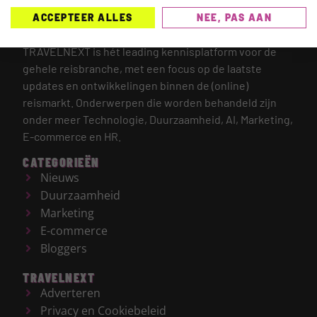
ACCEPTEER ALLES
NEE, PAS AAN
TRAVELNEXT is hét leading kennisplatform voor de
gehele reisbranche, met een focus op de laatste
updates en ontwikkelingen binnen de (online)
reismarkt.
Onderwerpen die worden behandeld zijn
onder meer Technologie, Duurzaamheid, AI, Marketing,
E-commerce en HR.
CATEGORIEËN
Nieuws
Duurzaamheid
Marketing
E-commerce
Bloggers
TRAVELNEXT
Adverteren
Privacy en Cookiebeleid