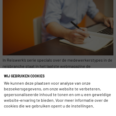
In Reiswerk‘s serie specials over de medewerkerstypes in de
reisbranche staat in het laatste webmagazine de
travelplanner, oftewel de reisadviseur of reisverkoper
WIJ GEBRUIKEN COOKIES
centraal. De duizenden enthousiaste en betrokken
We kunnen deze plaatsen voor analyse van onze
winkelmedewerkers die elke dag weer vol passie de mooiste
bezoekersgegevens, om onze website te verbeteren,
reizen en vakanties samenstellen voor hun klanten. Ze
gepersonaliseerde inhoud te tonen en om u een geweldige
voelen zich een beetje miskend door het imago dat het
website-ervaring te bieden. Voor meer informatie over de
reisbureau […]
cookies die we gebruiken opent u de instellingen.