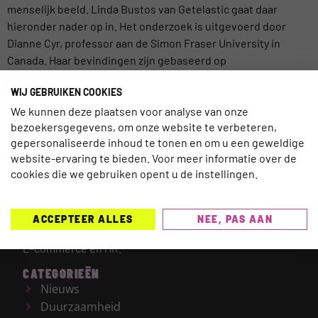
menselijk beeld. Linda Bustos van Getelastic gaat daar
hieronder nader op in. Het onderzoek is uitgevoerd door
Dianne Cyr, professor aan de Simon Fraser University in
Canada. Haar bevindingen zijn gebaseerd op
laboratoriumonderzoeken met deelnemers […]
WIJ GEBRUIKEN COOKIES
We kunnen deze plaatsen voor analyse van onze
bezoekersgegevens, om onze website te verbeteren,
gepersonaliseerde inhoud te tonen en om u een geweldige
website-ervaring te bieden. Voor meer informatie over de
TRAVELNEXT is hét leading kennisplatform voor de
cookies die we gebruiken opent u de instellingen.
gehele reisbranche, met een focus op de laatste
updates en ontwikkelingen binnen de (online)
reismarkt.
Onderwerpen die worden behandeld zijn
ACCEPTEER ALLES
NEE, PAS AAN
onder meer Technologie, Duurzaamheid, AI, Marketing,
E-commerce en HR.
CATEGORIEËN
Nieuws
Duurzaamheid