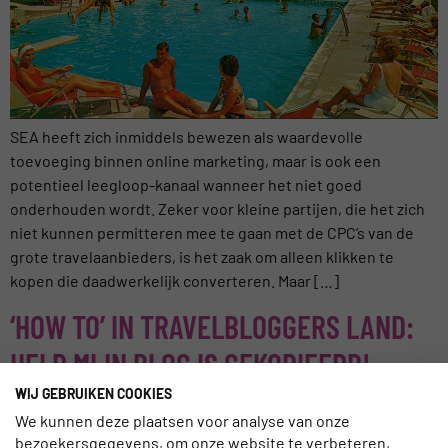
SEA heeft zich inmiddels bewezen als waardevolle
toevoeging binnen online marketing, maar is ook een
potentieel leegloop-kanaal wanneer het niet goed
onderhouden wordt. Zeker voor kleine partijen, die het zich
niet kunnen permitteren mee te gaan met de CPC’s van de
grote travelaanbieders, is het zaak om alleen klikken te
kopen die daadwerkelijk converteren. Maar […]
‘HOW TO’ IN TRAVELBLOGGERS LAND:
HELP MIJN BLOG IS GEKOPIEERD!
WIJ GEBRUIKEN COOKIES
We kunnen deze plaatsen voor analyse van onze
Sinds begin 2015 lijken steeds meer travelblogs slachtoffer
bezoekersgegevens, om onze website te verbeteren,