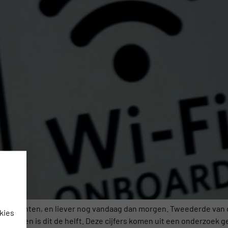
nze vluchten, en liever nog vandaag dan morgen. Tweederde van 
kies
lwassenen is dit de helft. Deze cijfers komen uit een onderzoek 