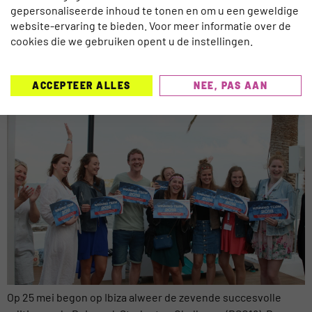
RSC18 RESULTEERT IN 5 ADOPTIES
gepersonaliseerde inhoud te tonen en om u een geweldige
website-ervaring te bieden. Voor meer informatie over de
VOOR VOLGENDE FASE DOOR
cookies die we gebruiken opent u de instellingen.
REISORGANISATIES
ACCEPTEER ALLES
NEE, PAS AAN
Op 25 mei begon op Ibiza alweer de zevende succesvolle