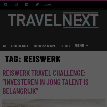
AI
PODCAST
DUURZAAM
TECH
TAG:
REISWERK
REISWERK TRAVEL CHALLENGE:
“INVESTEREN IN JONG TALENT IS
BELANGRIJK”