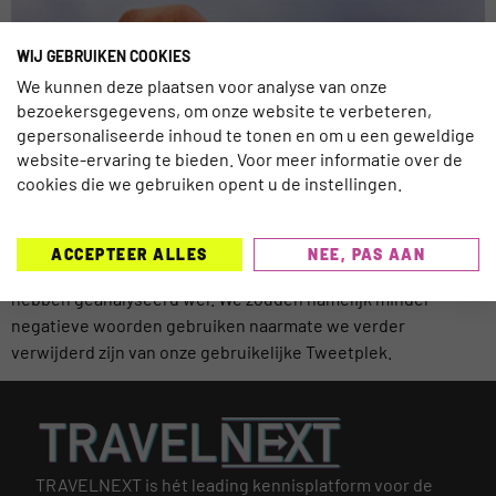
WIJ GEBRUIKEN COOKIES
We kunnen deze plaatsen voor analyse van onze
bezoekersgegevens, om onze website te verbeteren,
gepersonaliseerde inhoud te tonen en om u een geweldige
website-ervaring te bieden. Voor meer informatie over de
cookies die we gebruiken opent u de instellingen.
Hoe verder weg, hoe gelukkiger we zijn! Zou het echt waar
ACCEPTEER ALLES
NEE, PAS AAN
zijn? Volgens onderzoekers die het sentiment van Tweets
hebben geanalyseerd wel. We zouden namelijk minder
negatieve woorden gebruiken naarmate we verder
verwijderd zijn van onze gebruikelijke Tweetplek.
TRAVELNEXT is hét leading kennisplatform voor de