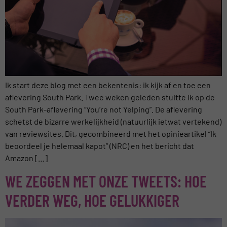
Ik start deze blog met een bekentenis: ik kijk af en toe een
aflevering South Park. Twee weken geleden stuitte ik op de
South Park-aflevering “You’re not Yelping”. De aflevering
schetst de bizarre werkelijkheid (natuurlijk ietwat vertekend)
van reviewsites. Dit, gecombineerd met het opinieartikel “Ik
beoordeel je helemaal kapot” (NRC) en het bericht dat
Amazon […]
WE ZEGGEN MET ONZE TWEETS: HOE
VERDER WEG, HOE GELUKKIGER