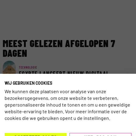
MEEST GELEZEN AFGELOPEN 7
DAGEN
TECHNOLOGIE
EGYPTE LANCEERT NIEUW DIGITAAL
VISUMSYSTEEM
WIJ GEBRUIKEN COOKIES
We kunnen deze plaatsen voor analyse van onze
bezoekersgegevens, om onze website te verbeteren,
AI
AI ACT VAN KRACHT: ZORG DAT REIZIGERS
gepersonaliseerde inhoud te tonen en om u een geweldige
AI KUNNEN VERTROUWEN
website-ervaring te bieden. Voor meer informatie over de
cookies die we gebruiken opent u de instellingen.
TRAVELNIEUWS
CORENDON NU OOK TELEFONISCH