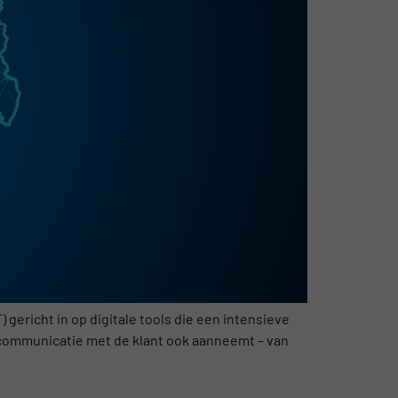
gericht in op digitale tools die een intensieve
 communicatie met de klant ook aanneemt – van