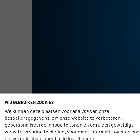
WIJ GEBRUIKEN COOKIES
We kunnen deze plaatsen voor analyse van onze
In het kader van haar recovery-strategie voor het
bezoekersgegevens, om onze website te verbeteren,
communicatie met de klant ondersteunen. De focu
gepersonaliseerde inhoud te tonen en om u een geweldige
empathiecampagnes tijdens de lockdowns in inte
website-ervaring te bieden. Voor meer informatie over de coo
die we gebruiken opent u de instellingen.