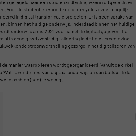
enten geregeld naar een studiehandleiding waarin uitgedacht en
n. Voor de student en voor de docenten; die zoveel mogelijk
enoemd in digital transformatie projecten. Er is geen sprake van
n, binnen het huidige onderwijs. Inderdaad binnen het huidige
wordt onderwijs anno 2021 voornamelijk digitaal gegeven. De
 al in gang gezet, zoals digitalisering in de hele samenleving
drukwekkende stroomversnelling gezorgd in het digitaliseren van
wel de manier waarop leren wordt georganiseerd. Vanuit de cirkel
Wat’. Over de ‘hoe’ van digitaal onderwijs en dan bedoel ik de
 we misschien (nog) te weinig.