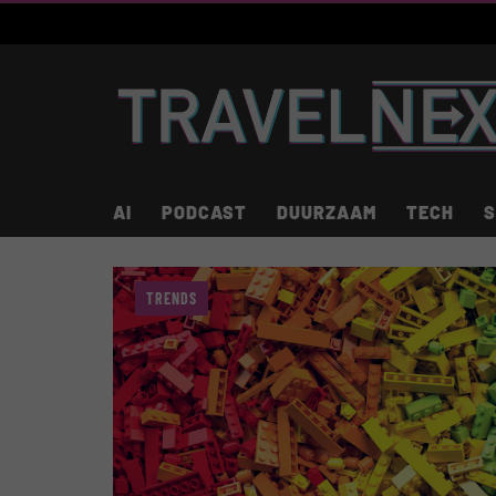
AI
PODCAST
DUURZAAM
TECH
S
TRENDS