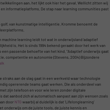
ikkelingen aan, het lijkt ook hier het geval. Wellicht zitten wij
g en informatieplatfoms. De stap naar learning communities past
AI golf, van kunstmatige intelligentie. Kromme benoemt de
 leerplatforms.
machine learning leidt tot wat in onderwijsland ‘adaptief
lijkheid is. Het is sinds 1994 bekend geraakt door het werk van
p een passende behoefte van het kind. ”Adaptief onderwijs gaat
atie, competentie en autonomie (Stevens, 2004) Bijzondere
alk
e straks aan de slag gaat in een werkveld waar technologie
tandig opererende teams gaat werken. Die als onderdeel van
 met zijn telefoon en voor wie leren zonder digitale
is dat aanbod zich al automatisch aanpast aan zijn wensen zoals
daan door
NTG
waarbij al duidelijk is dat ‘Lifelonglearning’
et onderwijs om de juiste tools, de juiste kennis en