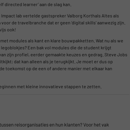
lf directed learner’ aan de slag kan.
 Impact lab vertelde gastspreker Valborg Korthals Altes als
voor de travelbranche dat er geen ‘digital skills’ aanwezig zijn.
ijs ook!
ld met modules als kant en klare bouwpakketten. Wat nu als we
e legoblokjes? Een bak vol modules die de student krijgt
an zijn profiel, eerder gemaakte keuzes en gedrag. Steve Jobs
tkijkt; dat kan alleen als je terugkijkt. Je moet er dus op
 de toekomst op de een of andere manier met elkaar kan
ginnen met kleine innovatieve stappen te zetten.
e tussen reisorganisaties en hun klanten? Voor het vak