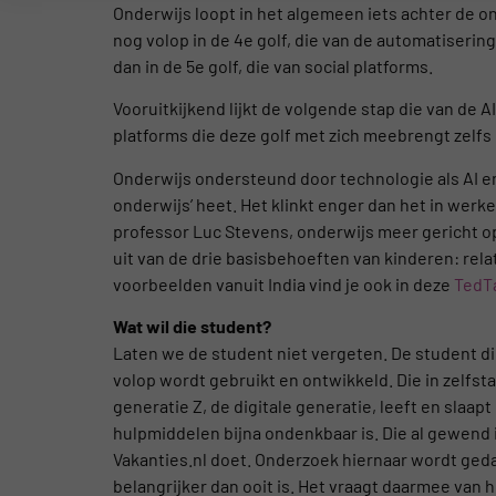
Onderwijs loopt in het algemeen iets achter de ontw
nog volop in de 4e golf, die van de automatiserin
dan in de 5e golf, die van social platforms.
Vooruitkijkend lijkt de volgende stap die van de 
platforms die deze golf met zich meebrengt zelfs
Onderwijs ondersteund door technologie als AI en 
onderwijs’ heet. Het klinkt enger dan het in werke
professor Luc Stevens, onderwijs meer gericht o
uit van de drie basisbehoeften van kinderen: rel
voorbeelden vanuit India vind je ook in deze
TedT
Wat wil die student?
Laten we de student niet vergeten. De student di
volop wordt gebruikt en ontwikkeld. Die in zelfs
generatie Z, de digitale generatie, leeft en slaapt
hulpmiddelen bijna ondenkbaar is. Die al gewend 
Vakanties.nl doet. Onderzoek hiernaar wordt ge
belangrijker dan ooit is. Het vraagt daarmee van h