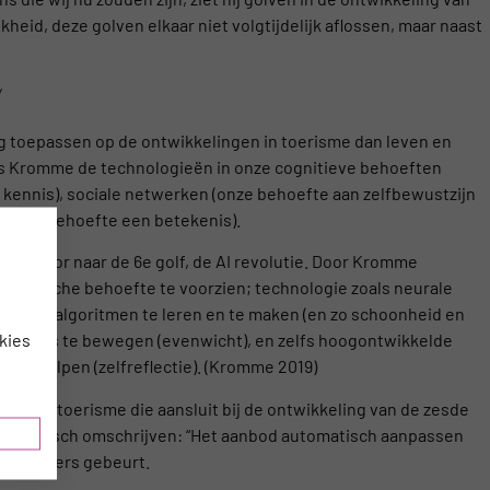
ijkheid, deze golven elkaar niet volgtijdelijk aflossen, maar naast
/
g toepassen op de ontwikkelingen in toerisme dan leven en
ens Kromme de technologieën in onze cognitieve behoeften
 kennis), sociale netwerken (onze behoefte aan zelfbewustzijn
(onze behoefte een betekenis).
sen door naar de 6e golf, de AI revolutie. Door Kromme
thetische behoefte te voorzien; technologie zoals neurale
volmaakte algoritmen te leren en te maken (en zo schoonheid en
kies
 als mens te bewegen (evenwicht), en zelfs hoogontwikkelde
nnen helpen (zelfreflectie). (Kromme 2019)
tie in toerisme die aansluit bij de ontwikkeling van de zesde
ar realistisch omschrijven: “Het aanbod automatisch aanpassen
meer anders gebeurt.