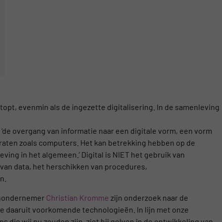
stopt, evenmin als de ingezette digitalisering. In de samenleving
 ‘de overgang van informatie naar een digitale vorm, een vorm
raten zoals computers. Het kan betrekking hebben op de
ing in het algemeen.’ Digital is NIET het gebruik van
van data, het herschikken van procedures,
n.
techondernemer
Christian Kromme
zijn onderzoek naar de
de daaruit voorkomende technologieën. In lijn met onze
die wij nu zouden zijn, ziet hij golven in de ontwikkeling van