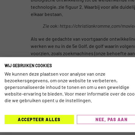
technologie, zie figuur 2. Waarbij voor alle duidel
elkaar bestaan.
Zie ook: https://christiankromme.com/movie
Als we de gedachte van voortgaande ontwikkelin
werken we nu in de 5e Golf, de golf waarin volg
voorzien, zoals zoekmachines (onze behoefte aan
en expressie) en taakspecifike gemeenschappen 
WIJ GEBRUIKEN COOKIES
Toerisme (evenals vele branches) groeit ondertus
We kunnen deze plaatsen voor analyse van onze
omschreven als nieuwe technologie om in onze es
bezoekersgegevens, om onze website te verbeteren,
netwerken in de cloud, die in staat zijn vrijwel 
gepersonaliseerde inhoud te tonen en om u een geweldige
website-ervaring te bieden. Voor meer informatie over de coo
vorm versterken), robots die leren lopen en zich
die we gebruiken opent u de instellingen.
virtuele agents die ons met allerlei processen ku
Een recent Nederlands voorbeeld van een organisa
ACCEPTEER ALLES
NEE, PAS AAN
Golf is Vakanties.nl. Zoals ze zelf eenvoudig ma
aan jouw wensen.” Zoals op social media al niet 