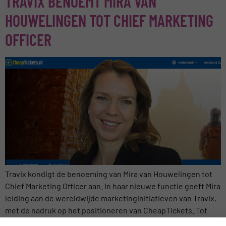
TRAVIX BENOEMT MIRA VAN
HOUWELINGEN TOT CHIEF MARKETING
OFFICER
Travix kondigt de benoeming van Mira van Houwelingen tot
Chief Marketing Officer aan. In haar nieuwe functie geeft Mira
leiding aan de wereldwijde marketinginitiatieven van Travix,
met de nadruk op het positioneren van CheapTickets. Tot
voor kort vervulde Mira de functie van Head of Marketing