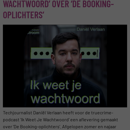
WACHTWOORD’ OVER ‘DE BOOKING-
OPLICHTERS’
Techjournalist Daniël Verlaan heeft voor de truecrime-
podcast ‘Ik Weet Je Wachtwoord‘ een aflevering gemaakt
over ‘De Booking-oplichters’. Afgelopen zomer en najaar