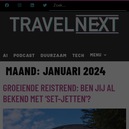
AI
PODCAST
DUURZAAM
TECH
MAAND:
JANUARI 2024
GROEIENDE REISTREND: BEN JIJ AL
BEKEND MET ‘SET-JETTEN’?