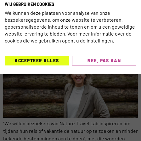
WIJ GEBRUIKEN COOKIES
Nederland bij de boodschappen flits bezorger Getir, waar ze
We kunnen deze plaatsen voor analyse van onze
een […]
bezoekersgegevens, om onze website te verbeteren,
NATURE TRAVEL LAB WIL REIZIGERS
gepersonaliseerde inhoud te tonen en om u een geweldige
website-ervaring te bieden. Voor meer informatie over de
INSPIREREN TOT BEWUSTER REIZEN
cookies die we gebruiken opent u de instellingen.
ACCEPTEER ALLES
NEE, PAS AAN
“We willen bezoekers van Nature Travel Lab inspireren om
tijdens hun reis of vakantie de natuur op te zoeken en minder
bekende bestemmingen aan te doen”, met die woorden