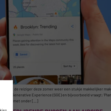
ie het de reiziger deze zomer weer een stukje makkelijker mak
earch Generative Experience (SGE) en bijvoorbeeld vraagt: ‘Plan
ggesties met onder […]
kies