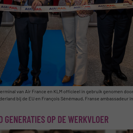
erminal van Air France en KLM officieel in gebruik genomen door
land bij de EU en François Sénémaud, Franse ambassadeur in Bel
D GENERATIES OP DE WERKVLOER