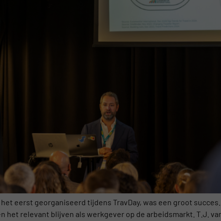
t eerst georganiseerd tijdens TravDay, was een groot succes. 
en het relevant blijven als werkgever op de arbeidsmarkt. T.J. 