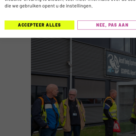
SCHIPHOL DOET EEN PROEF ME
die we gebruiken opent u de instellingen.
ACCEPTEER ALLES
NEE, PAS AAN