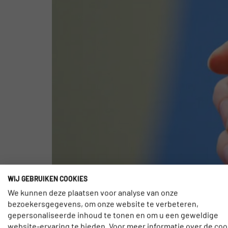
WIJ GEBRUIKEN COOKIES
Google heeft deze week updates bekendgemaakt d
We kunnen deze plaatsen voor analyse van onze
Maps. Reisopties Wie zich heeft aangemeld voor S
bezoekersgegevens, om onze website te verbeteren,
geschiedenis centraal staat’, krijgt een reeks su
gepersonaliseerde inhoud te tonen en om u een geweldige
website-ervaring te bieden. Voor meer informatie over de coo