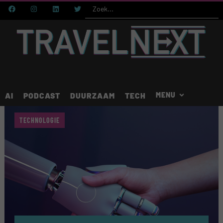
AI
PODCAST
DUURZAAM
TECH
TECHNOLOGIE