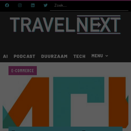
AI
PODCAST
DUURZAAM
TECH
E-COMMERCE