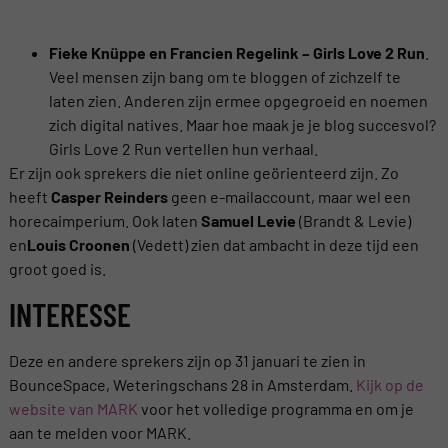
Fieke Knüppe en Francien Regelink – Girls Love 2 Run
.
Veel mensen zijn bang om te bloggen of zichzelf te
laten zien. Anderen zijn ermee opgegroeid en noemen
zich digital natives. Maar hoe maak je je blog succesvol?
Girls Love 2 Run vertellen hun verhaal.
Er zijn ook sprekers die niet online geörienteerd zijn. Zo
heeft
Casper Reinders
geen e-mailaccount, maar wel een
horecaimperium. Ook laten
Samuel Levie
(Brandt & Levie)
en
Louis Croonen
(Vedett) zien dat ambacht in deze tijd een
groot goed is.
INTERESSE
Deze en andere sprekers zijn op 31 januari te zien in
BounceSpace, Weteringschans 28 in Amsterdam.
Kijk op de
website van MARK
voor het volledige programma en om je
aan te melden voor MARK.