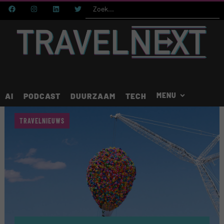
AI
PODCAST
DUURZAAM
TECH
TRAVELNIEUWS