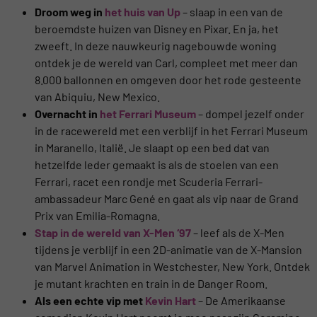
Droom weg in
het huis van Up
– slaap in een van de
beroemdste huizen van Disney en Pixar. En ja, het
zweeft. In deze nauwkeurig nagebouwde woning
ontdek je de wereld van Carl, compleet met meer dan
8.000 ballonnen en omgeven door het rode gesteente
van Abiquiu, New Mexico.
Overnacht in
het Ferrari Museum
– dompel jezelf onder
in de racewereld met een verblijf in het Ferrari Museum
in Maranello, Italië. Je slaapt op een bed dat van
hetzelfde leder gemaakt is als de stoelen van een
Ferrari, racet een rondje met Scuderia Ferrari-
ambassadeur Marc Gené en gaat als vip naar de Grand
Prix van Emilia-Romagna.
Stap in de wereld van X-Men ‘97
– leef als de X-Men
tijdens je verblijf in een 2D-animatie van de X-Mansion
van Marvel Animation in Westchester, New York. Ontdek
je mutant krachten en train in de Danger Room.
Als een echte vip met
Kevin Hart
– De Amerikaanse