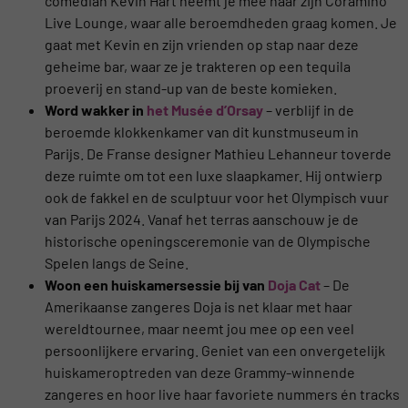
comedian Kevin Hart neemt je mee naar zijn Coramino
Live Lounge, waar alle beroemdheden graag komen. Je
gaat met Kevin en zijn vrienden op stap naar deze
geheime bar, waar ze je trakteren op een tequila
proeverij en stand-up van de beste komieken.
Word wakker in
het Musée d’Orsay
– verblijf in de
beroemde klokkenkamer van dit kunstmuseum in
Parijs. De Franse designer Mathieu Lehanneur toverde
deze ruimte om tot een luxe slaapkamer. Hij ontwierp
ook de fakkel en de sculptuur voor het Olympisch vuur
van Parijs 2024. Vanaf het terras aanschouw je de
historische openingsceremonie van de Olympische
Spelen langs de Seine.
Woon een huiskamersessie bij van
Doja Cat
– De
Amerikaanse zangeres Doja is net klaar met haar
wereldtournee, maar neemt jou mee op een veel
persoonlijkere ervaring. Geniet van een onvergetelijk
huiskameroptreden van deze Grammy-winnende
zangeres en hoor live haar favoriete nummers én tracks