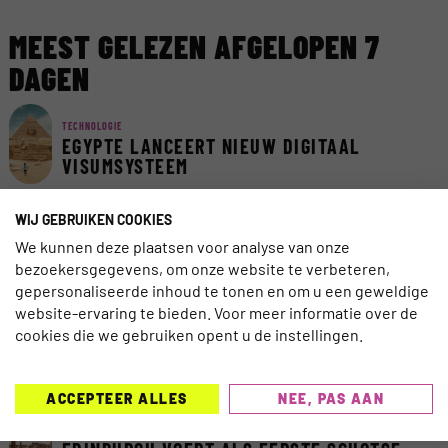
MEEST GELEZEN AFGELOPEN 7
DAGEN
TECHNOLOGIE
EGYPTE LANCEERT NIEUW DIGITAAL
VISUMSYSTEEM
WIJ GEBRUIKEN COOKIES
AI
AI ACT VAN KRACHT: ZORG DAT REIZIGERS
We kunnen deze plaatsen voor analyse van onze
AI KUNNEN VERTROUWEN
bezoekersgegevens, om onze website te verbeteren,
gepersonaliseerde inhoud te tonen en om u een geweldige
website-ervaring te bieden. Voor meer informatie over de
TRAVELNIEUWS
cookies die we gebruiken opent u de instellingen.
CORENDON NU OOK TELEFONISCH
BEREIKBAAR VOOR DOVEN EN
SLECHTHORENDEN
ACCEPTEER ALLES
NEE, PAS AAN
TRAVELNIEUWS