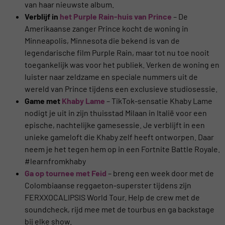
van haar nieuwste album.
Verblijf in
het Purple Rain-huis
van Prince
– De
Amerikaanse zanger Prince kocht de woning in
Minneapolis, Minnesota die bekend is van de
legendarische film Purple Rain, maar tot nu toe nooit
toegankelijk was voor het publiek. Verken de woning en
luister naar zeldzame en speciale nummers uit de
wereld van Prince tijdens een exclusieve studiosessie.
Game met
Khaby Lame
– TikTok-sensatie Khaby Lame
nodigt je uit in zijn thuisstad Milaan in Italië voor een
epische, nachtelijke gamesessie. Je verblijft in een
unieke gameloft die Khaby zelf heeft ontworpen. Daar
neem je het tegen hem op in een Fortnite Battle Royale.
#learnfromkhaby
Ga op tournee met Feid
– breng een week door met de
Colombiaanse reggaeton-superster tijdens zijn
FERXXOCALIPSIS World Tour. Help de crew met de
soundcheck, rijd mee met de tourbus en ga backstage
bij elke show.