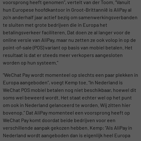
voorsprong heeft genomen”, vertelt van der Toom. “Vanuit
hun Europese hoofdkantoor in Groot-Brittannië is AliPay al
zo’n anderhalf jaar actief bezig om samenwerkingsverbanden
te sluiten met grote bedrijven die in Europa het
betalingsverkeer faciliteren. Dat doen ze al langer voor de
online versie van AliPay, maar nu zetten ze ook volop in op de
point-of-sale (POS) variant op basis van mobiel betalen. Het
resultaat is dat er steeds meer verkopers aangesloten
worden op hun systeem.”
“WeChat Pay wordt momenteel op slechts een paar plekken in
Europa aangeboden”, voegt Kemp toe. “In Nederland is
WeChat POS mobiel betalen nog niet beschikbaar, hoewel dit
soms wel beweerd wordt. Het staat echter wel op het punt
om ook in Nederland gelanceerd te worden. Wij zitten hier
bovenop.” Dat AliPay momenteel een voorsprong heeft op
WeChat Pay komt doordat beide bedrijven voor een
verschillende aanpak gekozen hebben. Kemp: “Als AliPay in
Nederland wordt aangeboden dan is eigenlijk heel Europa