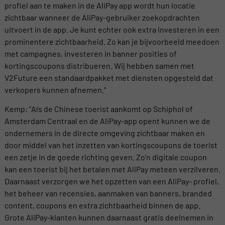
profiel aan te maken in de AliPay app wordt hun locatie
zichtbaar wanneer de AliPay-gebruiker zoekopdrachten
uitvoert in de app. Je kunt echter ook extra investeren in een
prominentere zichtbaarheid. Zo kan je bijvoorbeeld meedoen
met campagnes, investeren in banner posities of
kortingscoupons distribueren. Wij hebben samen met
V2Future een standaardpakket met diensten opgesteld dat
verkopers kunnen afnemen.”
Kemp: ”Als de Chinese toerist aankomt op Schiphol of
Amsterdam Centraal en de AliPay-app opent kunnen we de
ondernemers in de directe omgeving zichtbaar maken en
door middel van het inzetten van kortingscoupons de toerist
een zetje in de goede richting geven. Zo’n digitale coupon
kan een toerist bij het betalen met AliPay meteen verzilveren.
Daarnaast verzorgen we het opzetten van een AliPay- profiel,
het beheer van recensies, aanmaken van banners, branded
content, coupons en extra zichtbaarheid binnen de app.
Grote AliPay-klanten kunnen daarnaast gratis deelnemen in