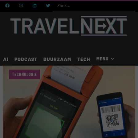
AI
PODCAST
DUURZAAM
TECH
TECHNOLOGIE