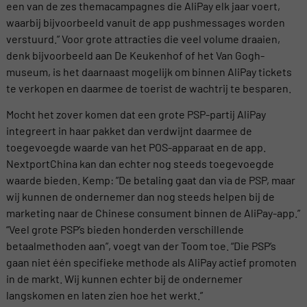
een van de zes themacampagnes die AliPay elk jaar voert,
waarbij bijvoorbeeld vanuit de app pushmessages worden
verstuurd.” Voor grote attracties die veel volume draaien,
denk bijvoorbeeld aan De Keukenhof of het Van Gogh-
museum, is het daarnaast mogelijk om binnen AliPay tickets
te verkopen en daarmee de toerist de wachtrij te besparen.
Mocht het zover komen dat een grote PSP-partij AliPay
integreert in haar pakket dan verdwijnt daarmee de
toegevoegde waarde van het POS-apparaat en de app.
NextportChina kan dan echter nog steeds toegevoegde
waarde bieden. Kemp: ”De betaling gaat dan via de PSP, maar
wij kunnen de ondernemer dan nog steeds helpen bij de
marketing naar de Chinese consument binnen de AliPay-app.”
“Veel grote PSP’s bieden honderden verschillende
betaalmethoden aan”, voegt van der Toom toe. “Die PSP’s
gaan niet één specifieke methode als AliPay actief promoten
in de markt. Wij kunnen echter bij de ondernemer
langskomen en laten zien hoe het werkt.”