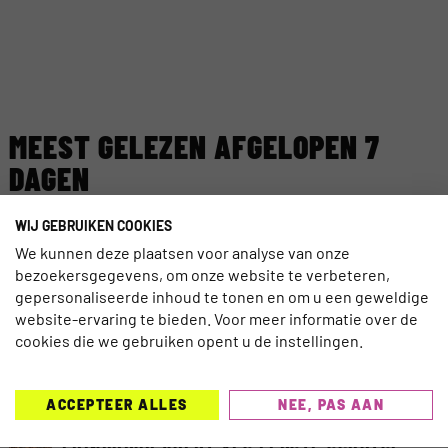
MEEST GELEZEN AFGELOPEN 7
DAGEN
WIJ GEBRUIKEN COOKIES
TECHNOLOGIE
EGYPTE LANCEERT NIEUW DIGITAAL
We kunnen deze plaatsen voor analyse van onze
VISUMSYSTEEM
bezoekersgegevens, om onze website te verbeteren,
gepersonaliseerde inhoud te tonen en om u een geweldige
website-ervaring te bieden. Voor meer informatie over de
TRAVELNIEUWS
CORENDON NU OOK TELEFONISCH
cookies die we gebruiken opent u de instellingen.
BEREIKBAAR VOOR DOVEN EN
SLECHTHORENDEN
ACCEPTEER ALLES
NEE, PAS AAN
TRAVELNIEUWS