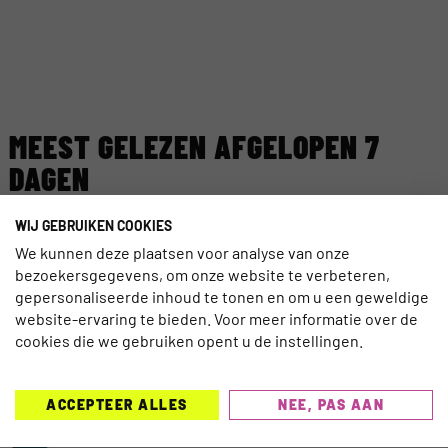
MEEST GELEZEN AFGELOPEN 7
DAGEN
WIJ GEBRUIKEN COOKIES
TECHNOLOGIE
EGYPTE LANCEERT NIEUW DIGITAAL
We kunnen deze plaatsen voor analyse van onze
VISUMSYSTEEM
bezoekersgegevens, om onze website te verbeteren,
gepersonaliseerde inhoud te tonen en om u een geweldige
website-ervaring te bieden. Voor meer informatie over de
AI
cookies die we gebruiken opent u de instellingen.
AI ACT VAN KRACHT: ZORG DAT REIZIGERS
AI KUNNEN VERTROUWEN
ACCEPTEER ALLES
NEE, PAS AAN
TRAVELNIEUWS
CORENDON NU OOK TELEFONISCH