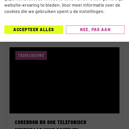
website-ervaring te bieden. Voor meer informatie over de
EGYPTE LANCEERT NIEUW DIGITAAL
cookies die we gebruiken opent u de instellingen.
VISUMSYSTEEM
Dylan Cinjee
5 augustus 2026
ACCEPTEER ALLES
NEE, PAS AAN
TRAVELNIEUWS
CORENDON NU OOK TELEFONISCH