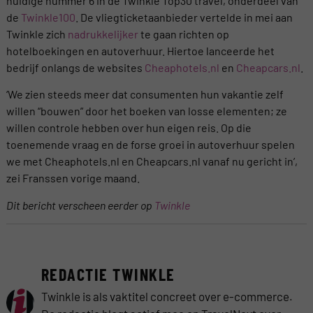
huidige nummer 6 in de Twinkle Top30 travel, onderdeel van
de
Twinkle100
. De vliegticketaanbieder vertelde in mei aan
Twinkle zich
nadrukkelijker
te gaan richten op
hotelboekingen en autoverhuur. Hiertoe lanceerde het
bedrijf onlangs de websites
Cheaphotels.nl
en
Cheapcars.nl
.
‘We zien steeds meer dat consumenten hun vakantie zelf
willen “bouwen” door het boeken van losse elementen; ze
willen controle hebben over hun eigen reis. Op die
toenemende vraag en de forse groei in autoverhuur spelen
we met Cheaphotels.nl en Cheapcars.nl vanaf nu gericht in’,
zei Franssen vorige maand.
Dit bericht verscheen eerder op
Twinkle
REDACTIE TWINKLE
Twinkle is als vaktitel concreet over e-commerce.