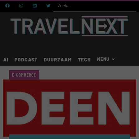
AI
PODCAST
DUURZAAM
TECH
E-COMMERCE