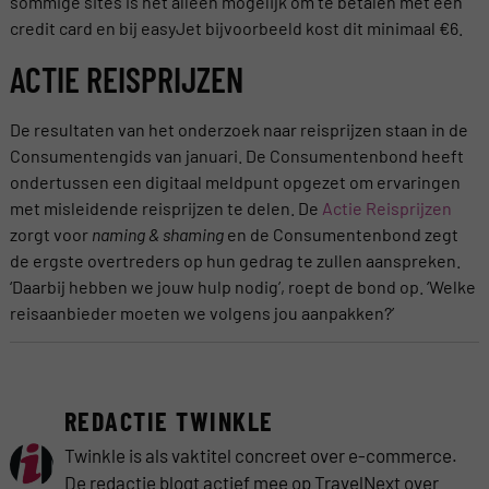
sommige sites is het alleen mogelijk om te betalen met een
credit card en bij easyJet bijvoorbeeld kost dit minimaal €6.
ACTIE REISPRIJZEN
De resultaten van het onderzoek naar reisprijzen staan in de
Consumentengids van januari. De Consumentenbond heeft
ondertussen een digitaal meldpunt opgezet om ervaringen
met misleidende reisprijzen te delen. De
Actie Reisprijzen
zorgt voor
naming & shaming
en de Consumentenbond zegt
de ergste overtreders op hun gedrag te zullen aanspreken.
‘Daarbij hebben we jouw hulp nodig’, roept de bond op. ‘Welke
reisaanbieder moeten we volgens jou aanpakken?’
REDACTIE TWINKLE
Twinkle is als vaktitel concreet over e-commerce.
De redactie blogt actief mee op TravelNext over