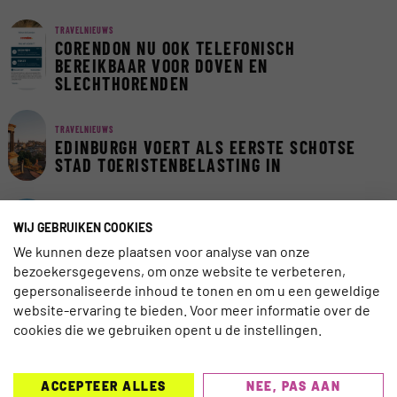
TRAVELNIEUWS
CORENDON NU OOK TELEFONISCH
BEREIKBAAR VOOR DOVEN EN
SLECHTHORENDEN
TRAVELNIEUWS
EDINBURGH VOERT ALS EERSTE SCHOTSE
STAD TOERISTENBELASTING IN
TRAVELNIEUWS
WIJ GEBRUIKEN COOKIES
EUROPA BLIJFT FAVORIET IN LAST-
We kunnen deze plaatsen voor analyse van onze
MINUTEMARKT
bezoekersgegevens, om onze website te verbeteren,
gepersonaliseerde inhoud te tonen en om u een geweldige
website-ervaring te bieden. Voor meer informatie over de
INSCHRIJVEN NIEUWSBRIEF
cookies die we gebruiken opent u de instellingen.
ACCEPTEER ALLES
NEE, PAS AAN