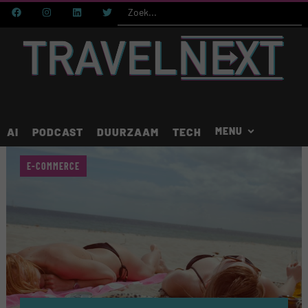
AI
PODCAST
DUURZAAM
TECH
E-COMMERCE