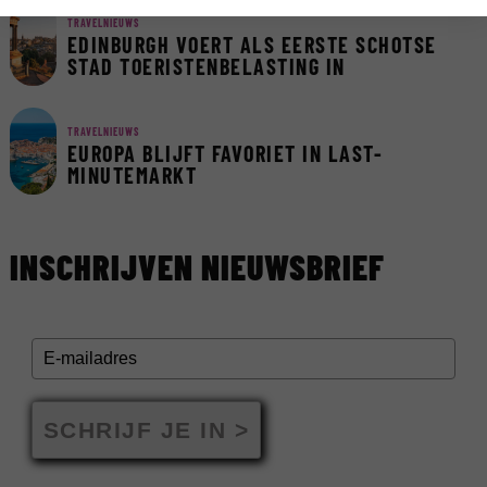
TRAVELNIEUWS
EDINBURGH VOERT ALS EERSTE SCHOTSE
STAD TOERISTENBELASTING IN
TRAVELNIEUWS
EUROPA BLIJFT FAVORIET IN LAST-
MINUTEMARKT
INSCHRIJVEN NIEUWSBRIEF
SCHRIJF JE IN >