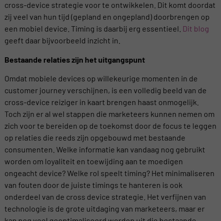
cross-device strategie voor te ontwikkelen. Dit komt doordat
zij veel van hun tijd (gepland en ongepland) doorbrengen op
een mobiel device. Timing is daarbij erg essentieel.
Dit blog
geeft daar bijvoorbeeld inzicht in.
Bestaande relaties zijn het uitgangspunt
Omdat mobiele devices op willekeurige momenten in de
customer journey verschijnen, is een volledig beeld van de
cross-device reiziger in kaart brengen haast onmogelijk.
Toch zijn er al wel stappen die marketeers kunnen nemen om
zich voor te bereiden op de toekomst door de focus te leggen
op relaties die reeds zijn opgebouwd met bestaande
consumenten. Welke informatie kan vandaag nog gebruikt
worden om loyaliteit en toewijding aan te moedigen
ongeacht device? Welke rol speelt timing? Het minimaliseren
van fouten door de juiste timings te hanteren is ook
onderdeel van de cross device strategie. Het verfijnen van
technologie is de grote uitdaging van marketeers, maar er
kan nog veel geoptimaliseerd worden uit die bestaande