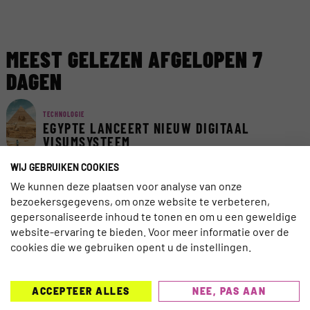
MEEST GELEZEN AFGELOPEN 7
DAGEN
TECHNOLOGIE
EGYPTE LANCEERT NIEUW DIGITAAL
VISUMSYSTEEM
WIJ GEBRUIKEN COOKIES
We kunnen deze plaatsen voor analyse van onze
AI
AI ACT VAN KRACHT: ZORG DAT REIZIGERS
bezoekersgegevens, om onze website te verbeteren,
AI KUNNEN VERTROUWEN
gepersonaliseerde inhoud te tonen en om u een geweldige
website-ervaring te bieden. Voor meer informatie over de
cookies die we gebruiken opent u de instellingen.
TRAVELNIEUWS
CORENDON NU OOK TELEFONISCH
BEREIKBAAR VOOR DOVEN EN
SLECHTHORENDEN
ACCEPTEER ALLES
NEE, PAS AAN