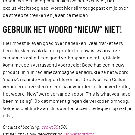
tonen met een inlogcode maken ze het exclusief. Het
exclusiviteitsbeginsel wordt hier slim toegepast om je over
de streep te trekken en je aan te melden.
GEBRUIK HET WOORD “NIEUW” NIET!
Hier moest ik even goed over nadenken. Veel marketeers
benadrukken vaak dat een product nieuw is, waarvan ze
aannemen dat dit een goed verkoopargument is. Cialdini
komt met een verrassend voorbeeld: Bose had een nieuw
product. In hun reclamecampagne benadrukte ze het woord
“nieuw”, maar de verkopen bleven uit. Op advies van Cialdini
veranderden ze slechts een paar woorden in de advertentie.
Het woord “New” werd vervangen door “This is what you have
been missing”. Op dat moment gingen de verkopen omhoog.
Volgens Cialdini kwam dit door het accent te leggen op wat je
mist.
Credits afbeelding:
crowt59
(CC)
Dit bericht is ook geplaatst op
Marketingfacts