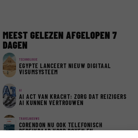
MEEST GELEZEN AFGELOPEN 7
DAGEN
TECHNOLOGIE
EGYPTE LANCEERT NIEUW DIGITAAL
VISUMSYSTEEM
AI
AI ACT VAN KRACHT: ZORG DAT REIZIGERS
AI KUNNEN VERTROUWEN
TRAVELNIEUWS
CORENDON NU OOK TELEFONISCH
BEREIKBAAR VOOR DOVEN EN
SLECHTHORENDEN