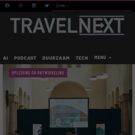
AI
PODCAST
DUURZAAM
TECH
OPLEIDING EN ONTWIKKELING