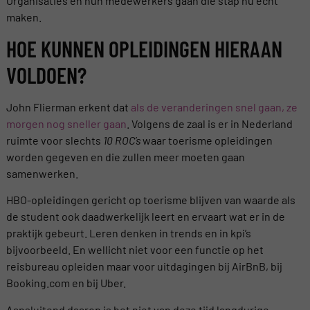
Organisaties en hun medewerkers gaan die stap nu echt
maken.
HOE KUNNEN OPLEIDINGEN HIERAAN
VOLDOEN?
John Flierman erkent dat
als de veranderingen snel gaan, ze
morgen nog sneller gaan
. Volgens de zaal is er in Nederland
ruimte voor slechts
10 ROC’s
waar toerisme opleidingen
worden gegeven en die zullen meer moeten gaan
samenwerken.
HBO-opleidingen gericht op toerisme blijven van waarde als
de student ook daadwerkelijk leert en ervaart wat er in de
praktijk gebeurt. Leren denken in trends en in kpi’s
bijvoorbeeld. En wellicht niet voor een functie op het
reisbureau opleiden maar voor uitdagingen bij AirBnB, bij
Booking.com en bij Uber.
Aansluitend daarop is het niet van deze tijd langdurige