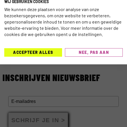
WIJ GEBRUIKEN COOKIES
We kunnen deze plaatsen voor analyse van onze
TRAVELNIEUWS
bezoekersgegevens, om onze website te verbeteren,
EDINBURGH VOERT ALS EERSTE SCHOTSE
gepersonaliseerde inhoud te tonen en om u een geweldige
STAD TOERISTENBELASTING IN
website-ervaring te bieden. Voor meer informatie over de
cookies die we gebruiken opent u de instellingen.
TRAVELNIEUWS
EUROPA BLIJFT FAVORIET IN LAST-
ACCEPTEER ALLES
NEE, PAS AAN
MINUTEMARKT
INSCHRIJVEN NIEUWSBRIEF
SCHRIJF JE IN >