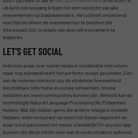
buurt optreedt of dat er
een sport evenement
in de buurt is.
Je kunt ook toegang krijgen tot een overzicht van alle
evenementen op stadskalenders. Het scheelt ontzettend
veel tijd om alleen de evenementen te bekijken die
interessant zijn, in plaats van door elk evenement te
bladeren.
LET’S GET SOCIAL
Iedereen praat over social media in combinatie met reizen,
maar nog niemand heeft het perfecte recept gevonden. Een
van de redenen hiervoor zou de eindeloze hoeveelheid
beschikbare informatie in sociale netwerken, review
websites en travel communities kunnen zijn. Wellicht kan de
technologie Natural Language Processing (NLP) daarmee
helpen. Wat zijn hidden gems die andere reizigers ontdekt
hebben, welk restaurant serveert het beste nagerecht en
waar is het personeel het meest vriendelijk? Er zou een app
kunnen zijn die je inlicht over wat er nu en straks in opkomst