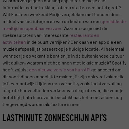
Waarom zou je geen booking app creëren die je alle
informatie met betrekking tot een stad en een hotel geeft?
Wat kost een weekend Parijs vergeleken met Londen door
middel van het integreren van de kosten van een
gemiddelde
maaltijd en openbaar vervoer
. Waarom zou je niet de
zoekresultaten van interessante
restaurants en
activiteiten
in de buurt verrijken? Denk aan een app die een
muziek afspeellijst baseert op je huidige locatie. Al helemaal
wanneer je op vakantie bent en je in de buitenlandse cultuur
wilt duiken, waarom niet beginnen met lokale muziek? Spotify
heeft zojuist
een nieuwe versie van hun API
gelanceerd om
dit soort dingen mogelijk te maken. Er zijn ook veel zaken die
je liever ontwijkt tijdens een vakantie, zoals luchtvervuiling
of grote hoeveelheden verkeer van de grote weg die voor je
hotel ligt. Data hierover is beschikbaar, het moet alleen nog
toegevoegd worden als feature in een
LASTMINUTE ZONNESCHIJN API’S