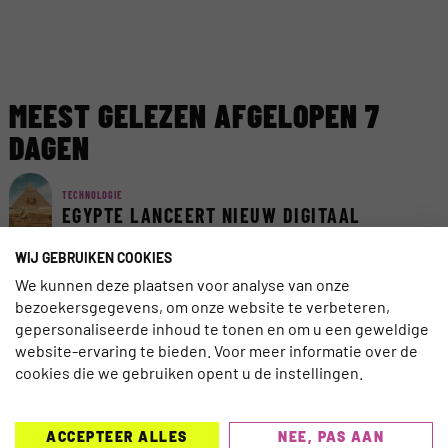
MEEST GELEZEN AFGELOPEN 7
DAGEN
TECHNOLOGIE
EGYPTE LANCEERT NIEUW DIGITAAL
VISUMSYSTEEM
WIJ GEBRUIKEN COOKIES
We kunnen deze plaatsen voor analyse van onze
AI
bezoekersgegevens, om onze website te verbeteren,
AI ACT VAN KRACHT: ZORG DAT REIZIGERS
gepersonaliseerde inhoud te tonen en om u een geweldige
AI KUNNEN VERTROUWEN
website-ervaring te bieden. Voor meer informatie over de
cookies die we gebruiken opent u de instellingen.
TRAVELNIEUWS
CORENDON NU OOK TELEFONISCH
BEREIKBAAR VOOR DOVEN EN
ACCEPTEER ALLES
NEE, PAS AAN
SLECHTHORENDEN