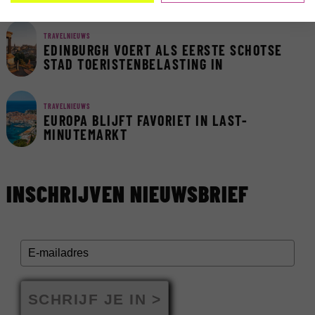
TRAVELNIEUWS
EDINBURGH VOERT ALS EERSTE SCHOTSE
STAD TOERISTENBELASTING IN
TRAVELNIEUWS
EUROPA BLIJFT FAVORIET IN LAST-
MINUTEMARKT
INSCHRIJVEN NIEUWSBRIEF
SCHRIJF JE IN >