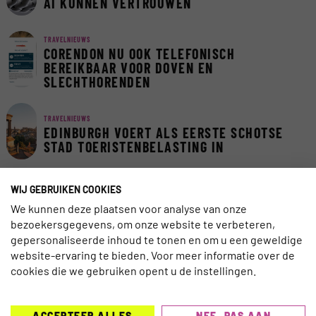
AI KUNNEN VERTROUWEN
TRAVELNIEUWS
CORENDON NU OOK TELEFONISCH
BEREIKBAAR VOOR DOVEN EN
SLECHTHORENDEN
TRAVELNIEUWS
EDINBURGH VOERT ALS EERSTE SCHOTSE
STAD TOERISTENBELASTING IN
WIJ GEBRUIKEN COOKIES
TRAVELNIEUWS
EUROPA BLIJFT FAVORIET IN LAST-
We kunnen deze plaatsen voor analyse van onze
MINUTEMARKT
bezoekersgegevens, om onze website te verbeteren,
gepersonaliseerde inhoud te tonen en om u een geweldige
website-ervaring te bieden. Voor meer informatie over de
INSCHRIJVEN NIEUWSBRIEF
cookies die we gebruiken opent u de instellingen.
ACCEPTEER ALLES
NEE, PAS AAN