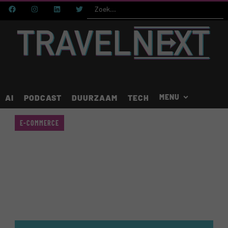
AI
PODCAST
DUURZAAM
TECH
E-COMMERCE