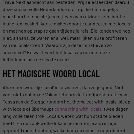
TravelNext aandacht aan besteden. Wij selecteerden daaruit
deze succesvolle Nederlandse startup die het mogelijk
maakt om het sociale (nacht)leven van reizigers een beetje
leuker en makkelijker te maken door te connecten met locals
en met hen op stap te gaan tijdens je reis. Die kenden we nog
niet, althans, ze waren er al wel, maar lijken nu te profiteren
van de locals-trend. Waarom zijn deze initiatieven zo
succesvol? En wat levert het locals op om met deze
initiatieven aan de slag te gaan?
HET MAGISCHE WOORD LOCAL
Als er een woordje ‘local’ in je visie zit, dan zit je goed. Niet
voor niets dat op de Vakantiebeurs de trendpresentatie van
Tessa aan de Stegge rondom het thema eat with locals, sleep
with locals of überhaupt
connecting with locals
, twee dagen
lang volle zalen trok. Locals weten wat hun stad te bieden
heeft. En dus ook welke lokale gerechten je als reiziger
geproefd moet hebben, welke bars en clubs je geprobeerd