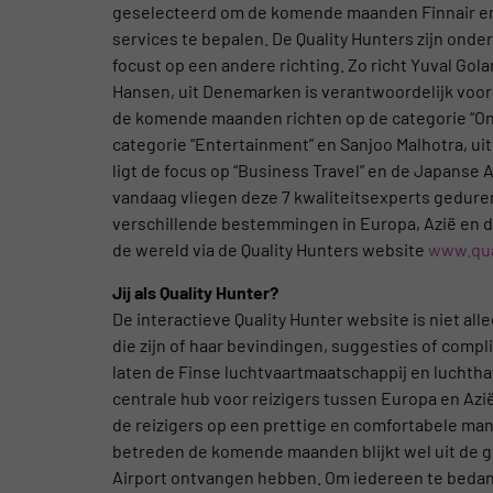
geselecteerd om de komende maanden Finnair en H
services te bepalen. De Quality Hunters zijn onde
focust op een andere richting. Zo richt Yuval Golan
Hansen, uit Denemarken is verantwoordelijk voor 
de komende maanden richten op de categorie “On t
categorie “Entertainment” en Sanjoo Malhotra, uit 
ligt de focus op “Business Travel” en de Japanse A
vandaag vliegen deze 7 kwaliteitsexperts gedure
verschillende bestemmingen in Europa, Azië en d
de wereld via de Quality Hunters website
www.qua
Jij als Quality Hunter?
De interactieve Quality Hunter website is niet al
die zijn of haar bevindingen, suggesties of comp
laten de Finse luchtvaartmaatschappij en luchthav
centrale hub voor reizigers tussen Europa en Azië 
de reizigers op een prettige en comfortabele mani
betreden de komende maanden blijkt wel uit de g
Airport ontvangen hebben. Om iedereen te bedank