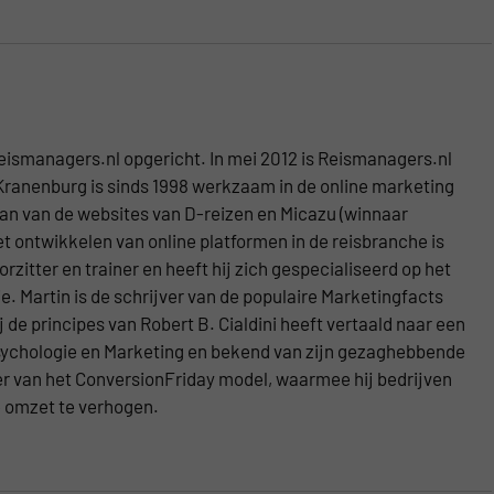
eismanagers.nl opgericht. In mei 2012 is Reismanagers.nl
Kranenburg is sinds 1998 werkzaam in de online marketing
aan van de websites van D-reizen en Micazu (winnaar
t ontwikkelen van online platformen in de reisbranche is
zitter en trainer en heeft hij zich gespecialiseerd op het
. Martin is de schrijver van de populaire Marketingfacts
j de principes van Robert B. Cialdini heeft vertaald naar een
 Psychologie en Marketing en bekend van zijn gezaghebbende
ker van het ConversionFriday model, waarmee hij bedrijven
e omzet te verhogen.