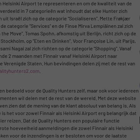
elsinki Airport te representeren en om de kwaliteit van de
rverdeeld in 7 categorieën wat inhoudt dat elke Hunter zich
 uit Israël zich op de categorie “Socialiseren”. Mette Frøkjær
de categorie “Services” en de Finse Mirva Lempiäinen zal zich
he Move”. Tomas Spohn, afkomstig uit Berlijn, richt zich op de
Stockholm, op “Eten en Drinken”. Voor Françoise Lin, uit Parijs,
sami Nagai zal zich richten op de categorie “Shopping”. Vanaf
nde 2 maanden met Finnair vanaf Helsinki Airport naar
e Verenigde Staten. Hun bevindingen delen zij met de rest van
lityhunters2.com
.
leen bedoeld voor de Quality Hunters zelf, maar ook voor iedereen
limenten wil delen met de rest van de wereld. Met deze website
en zien dat de mening van de klant absoluut van belang is. Als
is het voor zowel Finnair als Helsinki Airport erg belangrijk dat
er reizen. Dat de Quality Hunters een populaire functie
rote hoeveelheid aanmeldingen die zowel Finnair als Helsinki
en voor de inzendingen is er besloten om voor de laatste