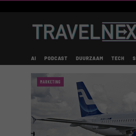
AI
PODCAST
DUURZAAM
TECH
S
MARKETING