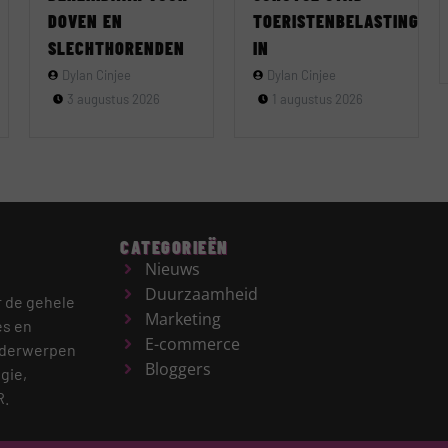
DOVEN EN
TOERISTENBELASTING
SLECHTHORENDEN
IN
Dylan Cinjee
Dylan Cinjee
3 augustus 2026
1 augustus 2026
CATEGORIEËN
Nieuws
Duurzaamheid
r de gehele
Marketing
es en
E-commerce
derwerpen
Bloggers
gie,
R.