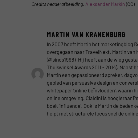
Credits headerafbeelding:
Aleksander Markin
(CC)
MARTIN VAN KRANENBURG
In 2007 heeft Martin het marketingblog R
overgegaan naar TravelNext. Martin van 
(@sinds1998). Hij heeft aan de wieg gest
Thuiswinkel Awards 2011 - 2014). Naast he
Martin een gepassioneerd spreker, dagvoor
gebied van persuasive design en conversie
whitepaper ‘online beïnvloeden’, waarin hi
online omgeving. Cialdini is hoogleraar
boek ‘Influence‘. Ook is Martin de beden
helpt met structurele focus snel de onlin