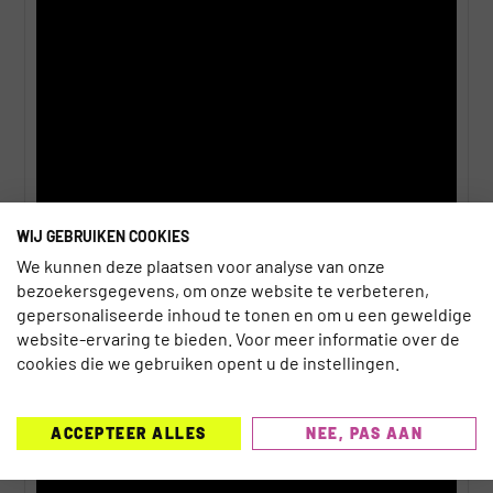
EGYPTE LANCEERT NIEUW DIGITAAL
WIJ GEBRUIKEN COOKIES
We kunnen deze plaatsen voor analyse van onze
VISUMSYSTEEM
bezoekersgegevens, om onze website te verbeteren,
Dylan Cinjee
5 augustus 2026
gepersonaliseerde inhoud te tonen en om u een geweldige
website-ervaring te bieden. Voor meer informatie over de
cookies die we gebruiken opent u de instellingen.
AI
ACCEPTEER ALLES
NEE, PAS AAN