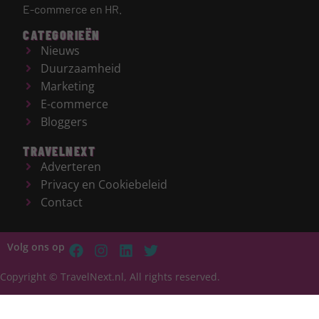
E-commerce en HR.
CATEGORIEËN
Nieuws
Duurzaamheid
Marketing
E-commerce
Bloggers
TRAVELNEXT
Adverteren
Privacy en Cookiebeleid
Contact
Volg ons op
Copyright © TravelNext.nl, All rights reserved.