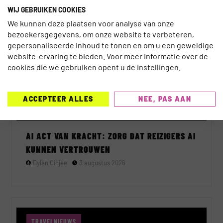
WIJ GEBRUIKEN COOKIES
AI
We kunnen deze plaatsen voor analyse van onze
bezoekersgegevens, om onze website te verbeteren,
gepersonaliseerde inhoud te tonen en om u een geweldige
website-ervaring te bieden. Voor meer informatie over de
cookies die we gebruiken opent u de instellingen.
ACCEPTEER ALLES
NEE, PAS AAN
AI ACT VAN KRACHT: ZORG DAT REIZIGERS AI
KUNNEN VERTROUWEN
Dylan Cinjee
3 augustus 2026
TRAVELNIEUWS