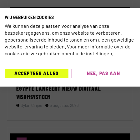
TECHNOLOGIE
WIJ GEBRUIKEN COOKIES
We kunnen deze plaatsen voor analyse van onze
bezoekersgegevens, om onze website te verbeteren,
gepersonaliseerde inhoud te tonen en om u een geweldige
website-ervaring te bieden. Voor meer informatie over de
cookies die we gebruiken opent u de instellingen.
ACCEPTEER ALLES
NEE, PAS AAN
EGYPTE LANCEERT NIEUW DIGITAAL
VISUMSYSTEEM
Dylan Cinjee
5 augustus 2026