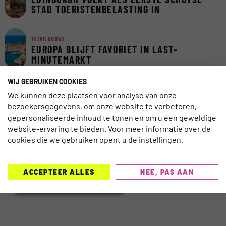
STAD TOERISTENBELASTING IN
TRAVELNIEUWS
EUROPA BLIJFT FAVORIET IN LAST-
MINUTEMARKT
WIJ GEBRUIKEN COOKIES
We kunnen deze plaatsen voor analyse van onze
INSCHRIJVEN NIEUWSBRIEF
bezoekersgegevens, om onze website te verbeteren,
gepersonaliseerde inhoud te tonen en om u een geweldige
website-ervaring te bieden. Voor meer informatie over de
cookies die we gebruiken opent u de instellingen.
ACCEPTEER ALLES
NEE, PAS AAN
SCHRIJF JE IN >