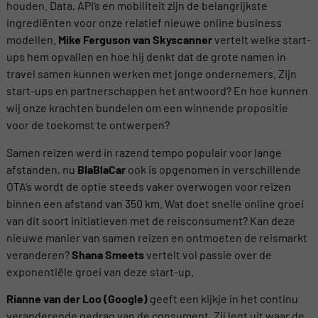
houden. Data, API’s en mobiliteit zijn de belangrijkste
ingrediënten voor onze relatief nieuwe online business
modellen.
Mike Ferguson van Skyscanner
vertelt welke start-
ups hem opvallen en hoe hij denkt dat de grote namen in
travel samen kunnen werken met jonge ondernemers. Zijn
start-ups en partnerschappen het antwoord? En hoe kunnen
wij onze krachten bundelen om een winnende propositie
voor de toekomst te ontwerpen?
Samen reizen werd in razend tempo populair voor lange
afstanden, nu
BlaBlaCar
ook is opgenomen in verschillende
OTA’s wordt de optie steeds vaker overwogen voor reizen
binnen een afstand van 350 km. Wat doet snelle online groei
van dit soort initiatieven met de reisconsument? Kan deze
nieuwe manier van samen reizen en ontmoeten de reismarkt
veranderen?
Shana Smeets
vertelt vol passie over de
exponentiële groei van deze start-up.
Rianne van der Loo (Google)
geeft een kijkje in het continu
veranderende gedrag van de consument. Zij legt uit waar de