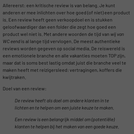
Allereerst: een kritische review is van belang. Je kunt
anderen er mee inlichten over hoe goed (of niet) een product
is. Een review heeft geen verkoopdoel en is stukken
geloofwaardiger dan een folder die zegt hoe goed een
product wel niet is. Met andere woorden de tijd van
wij van
WC eend
is al lange tijd vervlogen. De meest authentieke
reviews worden gegeven op social media. De reiswereld is
een emotionele branche en alle vakanties moeten TOP zijn,
maar dat is soms best lastig omdat juist die branche veel te
maken heeft met reizigersleed: vertragingen, koffers die
kwijtraken.
Doel van een review:
De review
heeft
als
doel
om
andere
klanten
in
te
lichten
en
te
helpen
om
een
juiste
keuze
te
maken.
Een review is
een
belangrijk
middel
om
(
potentiële
)
klanten
te
helpen
bij
het
maken
van
een
goede
keuze
.