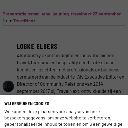
Presentatie hsmai-arne-keuning-travelnext 23 september
from
TravelNext
LOBKE ELBERS
Als industry expert in digital en innovatie binnen
travel, toerisme en hospitality deelt Lobke haar
kennis en inzichten met professionals en business
gerelateerd aan de industrie. Als Executive Editor en
Director of Community Relations van 2014 –
september 2017 bij TravelNext, ontwikkelde zij een
Nederlands netwerk van Travel Professionals. In
WIJ GEBRUIKEN COOKIES
enkele jaren groeide TravelNext van een
We kunnen deze plaatsen voor analyse van onze
Nederlandse travelmarketing community naar een
bezoekersgegevens, om onze website te verbeteren,
gerenommeerd merk en industry platform in travel
gepersonaliseerde inhoud te tonen en om u een geweldige
onder haar supervisie.