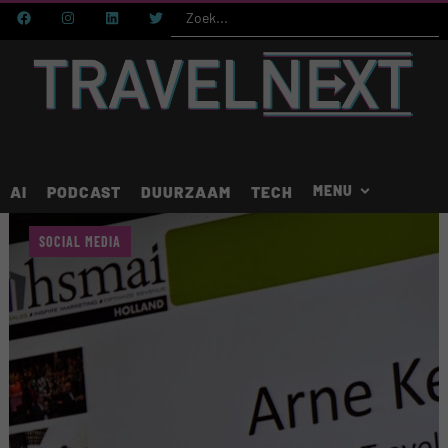
AI
PODCAST
DUURZAAM
TECH
SOCIAL MEDIA