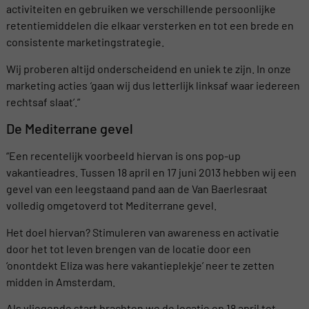
activiteiten en gebruiken we verschillende persoonlijke
retentiemiddelen die elkaar versterken en tot een brede en
consistente marketingstrategie.
Wij proberen altijd onderscheidend en uniek te zijn. In onze
marketing acties
‘
gaan wij dus letterlijk linksaf waar iedereen
rechtsaf slaat’.”
De Mediterrane gevel
“Een recentelijk voorbeeld hiervan is ons pop-up
vakantieadres. Tussen 18 april en 17 juni 2013 hebben wij een
gevel van een leegstaand pand aan de Van Baerlesraat
volledig omgetoverd tot Mediterrane gevel.
Het doel hiervan? Stimuleren van awareness en activatie
door het tot leven brengen van de locatie door een
‘onontdekt Eliza was here vakantieplekje’ neer te zetten
midden in Amsterdam.
Als vliegende start brachten we de locatie op 18 april tot