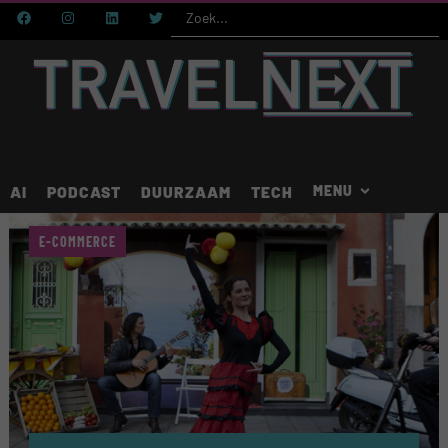
AI
PODCAST
DUURZAAM
TECH
E-COMMERCE