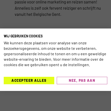
passie voor online marketing en reizen samen!
Annelies is zelf ook fervent reiziger en schrijft nu
vanuit het Belgische Gent.
WIJ GEBRUIKEN COOKIES
BELUISTER DE TRAVELNEXT
We kunnen deze plaatsen voor analyse van onze
bezoekersgegevens, om onze website te verbeteren,
PODCAST
gepersonaliseerde inhoud te tonen en om u een geweldige
website-ervaring te bieden. Voor meer informatie over de
cookies die we gebruiken opent u de instellingen.
ACCEPTEER ALLES
NEE, PAS AAN