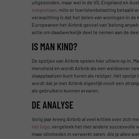
uitgezonden, maar wel in de VS, Engeland en Aust
toegestaan
, mits er toeristenbelasting betaald 
verwachting is dat het delen van woningen in d
Europeanen het Airbnb gevoel van ‘belong anywh
actie om daadwerkelijk deel te nemen aan de de
IS MAN KIND?
De spotjes van Airbnb spelen hier ultiem op in. M
mensheid en wordt Airbnb als een weldoener neer
slaapplaatsen kunt huren als reiziger. Het spotje 
wordt dat je met Airbnb eigenlijk nooit een
strang
als gebruikers kunnen ervaren.
DE ANALYSE
Vorig jaar kreeg Airbnb al veel kritiek over zich m
het logo
, vergeleek het met andere succesvolle w
maar slimheden in verwerkt zaten. Als je alles wat 