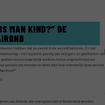
IS MAN KIND?” DE
AIRBNB
moeten hebben dat ze overal in de wereld behoren. En dat
meenschap – het logische gevolg van reizigers en gastheren- en
n gasten onvoorwaardelijk welkom heten ongeacht hoe ver
 erop gericht om mensen te laten zien hoe vriendelijk deze wereld
 Man Kind?”.
PU
clames van Airbnb, die overigens niet in Nederland worden