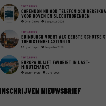
TRAVELNIEUWS
CORENDON NU OOK TELEFONISCH BEREIKB
VOOR DOVEN EN SLECHTHORENDEN
Dylan Cinjee
3 augustus 2026
TRAVELNIEUWS
EDINBURGH VOERT ALS EERSTE SCHOTSE 
TOERISTENBELASTING IN
Dylan Cinjee
1 augustus 2026
TRAVELNIEUWS
EUROPA BLIJFT FAVORIET IN LAST-
MINUTEMARKT
Sharon Evers
30 juli 2026
INSCHRIJVEN NIEUWSBRIEF