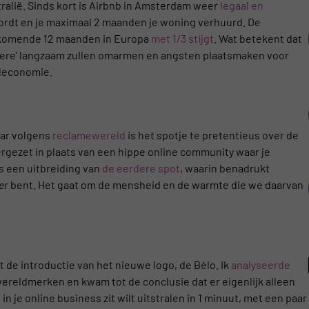
ralië. Sinds kort is Airbnb in Amsterdam weer
legaal en
wordt en je maximaal 2 maanden je woning verhuurd. De
e komende 12 maanden in Europa
met 1/3 stijgt
. Wat betekent dat
ere’ langzaam zullen omarmen en angsten plaatsmaken voor
eleconomie.
aar volgens
reclamewereld
is het spotje te pretentieus over de
gezet in plaats van een hippe online community waar je
is een uitbreiding van
de eerdere spot
, waarin benadrukt
er
bent. Het gaat om de mensheid en de warmte die we daarvan
et de introductie van het nieuwe logo, de Bélo. Ik
analyseerde
ereldmerken en kwam tot de conclusie dat er eigenlijk alleen
in je online business zit wilt uitstralen in 1 minuut, met een paar