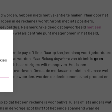
egd worden, hebben niets met vakantie te maken. Maar door het
e lopen in de reclame), wordt Airbnb met iets positiefs,
gevoel dus. Reismerk Arke deed dat bijvoorbeeld
met een
 vakantie wel als centrale punt meegenomen in het beeld.
szeggende pay-off line. Daarop kan jarenlang voortgeborduurd
uitgebouwd worden. Maar
Belong Anywhere
van Airbnb is
geen
kies
die Airbnb haar reizigers wilt meegeven. Het is een
lang kan overleven. Omdat de merknaam er niet in zit, maar wel
lechts twee woorden, worden de deeleconomie, het product en
 zo dat het een reclame is voor baby’s, luiers of iets anders wat
ls in de vorige spot blijft tot het einde spannend waar de