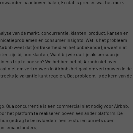
ernwaarden naar boven halen. En dat is precies wat het merk
lyse van de markt, concurrentie, klanten, product, kansen en
nicatieproblemen en consumer insights. Wat is het probleem
Airbnb weet dat (on)zekerheid en het onbekende (je weet niet
en zijn bij hun klanten. Want bij wie durf je als persoon je
iness trip te boeken? We hebben het bij Airbnb niet over
gaat niet om vertrouwen in Airbnb, het gaat om vertrouwen in de
eeks je vakantie kunt regelen. Dat probleem, is de kern van de
go. Qua concurrentie is een commercial niet nodig voor Airbnb,
oor het platform te realiseren boven een ander platform. De
 hun gedrag te beïnvloeden: hen te sturen om iets doen
van iemand anders.