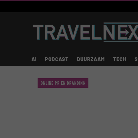
AI
PODCAST
DUURZAAM
TECH
S
ONLINE PR EN BRANDING