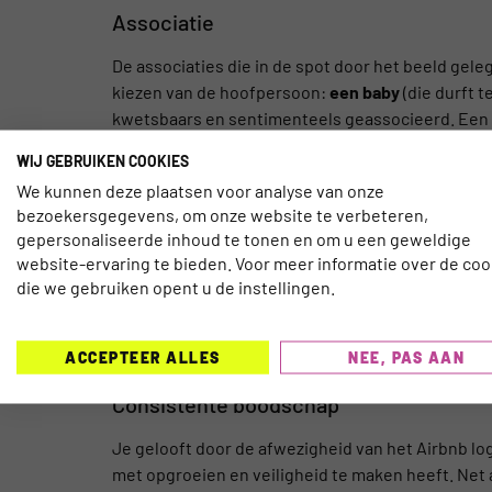
Associatie
De associaties die in de spot door het beeld gel
kiezen van de hoofpersoon:
een baby
(die durft t
kwetsbaars en sentimenteels geassocieerd. Een 
trieste en kwetsbare Teddybeer
, maar daar werd
WIJ GEBRUIKEN COOKIES
Slogan
We kunnen deze plaatsen voor analyse van onze
bezoekersgegevens, om onze website te verbeteren,
Een goede commerciële boodschap heeft een alle
gepersonaliseerde inhoud te tonen en om u een geweldige
worden en kan het qua concept zelfs helemaal 
website-ervaring te bieden. Voor meer informatie over de coo
slogan
. Het is het merk zelf. De belofte, de hoop 
die we gebruiken opent u de instellingen.
gedachtegoed en een wens. Toch zie ik in dat dit 
de merkwaarde. En hoe simpeler hoe beter: in s
ACCEPTEER ALLES
NEE, PAS AAN
de mogelijke drempels samengevat.
Consistente boodschap
Je gelooft door de afwezigheid van het Airbnb logo
met opgroeien en veiligheid te maken heeft. Net a