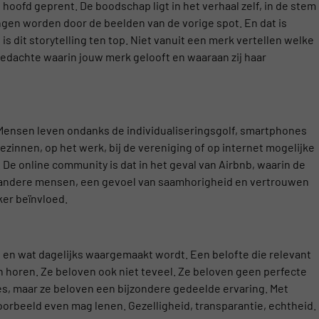
 hoofd geprent. De boodschap ligt in het verhaal zelf, in de stem
ngen worden door de beelden van de vorige spot. En dat is
n is dit storytelling ten top. Niet vanuit een merk vertellen welke
gedachte waarin jouw merk gelooft en waaraan zij haar
. Mensen leven ondanks de individualiseringsgolf, smartphones
ezinnen, op het werk, bij de vereniging of op internet mogelijke
De online community is dat in het geval van Airbnb, waarin de
et andere mensen, een gevoel van saamhorigheid en vertrouwen
ker beïnvloed.
 en wat dagelijks waargemaakt wordt. Een belofte die relevant
 kan horen. Ze beloven ook niet teveel. Ze beloven geen perfecte
ies, maar ze beloven een bijzondere gedeelde ervaring. Met
orbeeld even mag lenen. Gezelligheid, transparantie, echtheid.