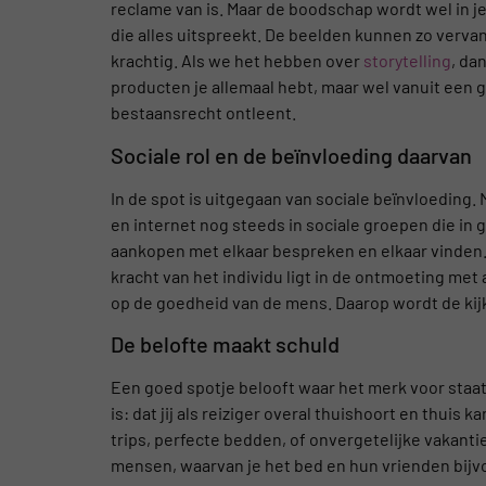
reclame van is. Maar de boodschap wordt wel in je
die alles uitspreekt. De beelden kunnen zo verva
krachtig. Als we het hebben over
storytelling
, da
producten je allemaal hebt, maar wel vanuit een 
bestaansrecht ontleent.
Sociale rol en de beïnvloeding daarvan
In de spot is uitgegaan van sociale beïnvloeding
en internet nog steeds in sociale groepen die in g
aankopen met elkaar bespreken en elkaar vinden. 
kracht van het individu ligt in de ontmoeting m
op de goedheid van de mens. Daarop wordt de kij
De belofte maakt schuld
Een goed spotje belooft waar het merk voor staat
is: dat jij als reiziger overal thuishoort en thuis
trips, perfecte bedden, of onvergetelijke vakant
mensen, waarvan je het bed en hun vrienden bijvo