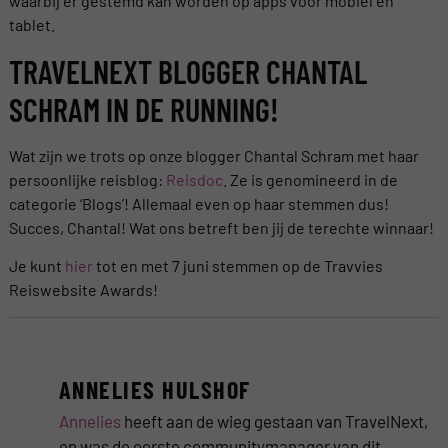
waarbij er gestemd kan worden op apps voor mobiel en
tablet.
TRAVELNEXT BLOGGER CHANTAL
SCHRAM IN DE RUNNING!
Wat zijn we trots op onze blogger Chantal Schram met haar
persoonlijke reisblog:
Reisdoc
. Ze is genomineerd in de
categorie ‘Blogs’! Allemaal even op haar stemmen dus!
Succes, Chantal! Wat ons betreft ben jij de terechte winnaar!
Je kunt
hier
tot en met 7 juni stemmen op de Travvies
Reiswebsite Awards!
ANNELIES HULSHOF
Annelies
heeft aan de wieg gestaan van TravelNext,
en was de eerste communitymanager van dit