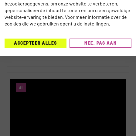
bezoekersgegevens, om onze website te verbeteren,
gepersonaliseerde inhoud te tonen en om u een geweldige
website-ervaring te bieden. Voor meer informatie over de
cookies die we gebruiken opent u de instellingen.
EGYPTE LANCEERT NIEUW DIGITAAL
VISUMSYSTEEM
ACCEPTEER ALLES
NEE, PAS AAN
Dylan Cinjee
5 augustus 2026
AI