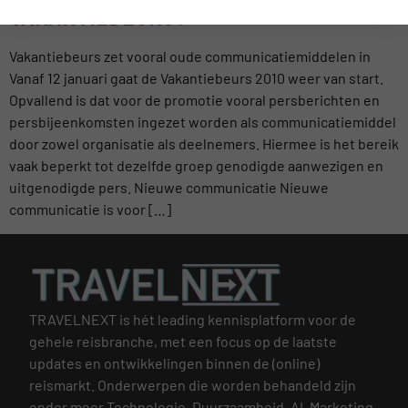
VAKANTIEBEURS?
Vakantiebeurs zet vooral oude communicatiemiddelen in
Vanaf 12 januari gaat de Vakantiebeurs 2010 weer van start.
Opvallend is dat voor de promotie vooral persberichten en
persbijeenkomsten ingezet worden als communicatiemiddel
door zowel organisatie als deelnemers. Hiermee is het bereik
vaak beperkt tot dezelfde groep genodigde aanwezigen en
uitgenodigde pers. Nieuwe communicatie Nieuwe
communicatie is voor […]
TRAVELNEXT is hét leading kennisplatform voor de
gehele reisbranche, met een focus op de laatste
updates en ontwikkelingen binnen de (online)
reismarkt.
Onderwerpen die worden behandeld zijn
onder meer Technologie, Duurzaamheid, AI, Marketing,