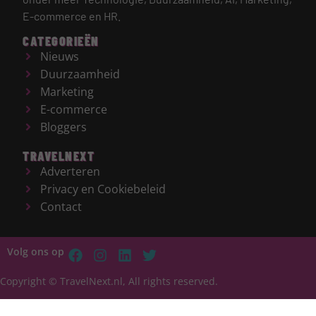
E-commerce en HR.
CATEGORIEËN
Nieuws
Duurzaamheid
Marketing
E-commerce
Bloggers
TRAVELNEXT
Adverteren
Privacy en Cookiebeleid
Contact
Volg ons op
Copyright © TravelNext.nl, All rights reserved.