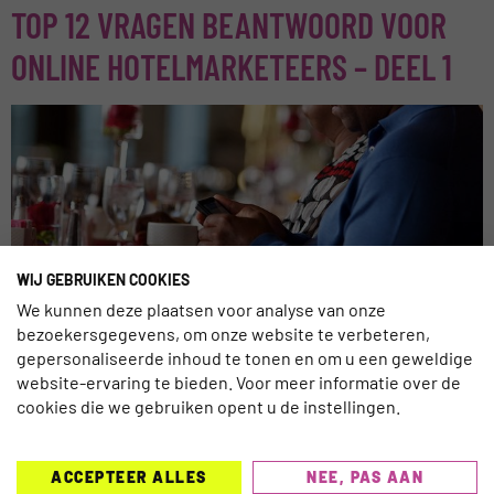
TOP 12 VRAGEN BEANTWOORD VOOR
ONLINE HOTELMARKETEERS – DEEL 1
WIJ GEBRUIKEN COOKIES
Veel organisaties zitten met vragen over sociale media en
We kunnen deze plaatsen voor analyse van onze
online marketing, hotels zijn daar geen uitzondering op.
bezoekersgegevens, om onze website te verbeteren,
Vizergy heeft een interessant whitepaper gepubliceerd
gepersonaliseerde inhoud te tonen en om u een geweldige
waarin een aantal professionals uit de branche antwoord
website-ervaring te bieden. Voor meer informatie over de
geven op de top 12 van deze vragen. Hierbij de eerste 6
cookies die we gebruiken opent u de instellingen.
vragen.
OUDE COMMUNICATIE OP NIEUWE
ACCEPTEER ALLES
NEE, PAS AAN