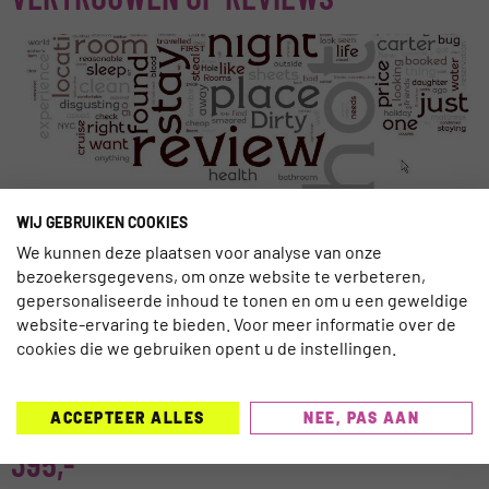
Uit onderzoek van Reevoo blijkt dat online reviews steeds
WIJ GEBRUIKEN COOKIES
meer invloed hebben op het bepalen van de
We kunnen deze plaatsen voor analyse van onze
vakantiebestemming. Vier op de vijf (83%) vakantiegangers
bezoekersgegevens, om onze website te verbeteren,
gebruikt altijd of vaak reviews bij het kiezen van hun
gepersonaliseerde inhoud te tonen en om u een geweldige
vakantie. Het onderzoek (n=1.000) toont tevens aan dat
website-ervaring te bieden. Voor meer informatie over de
consumenten (61%) eerder geneigd zijn een reis te boeken
cookies die we gebruiken opent u de instellingen.
wanneer er reviews van klanten […]
EMERCE LASTMINUTE VAN 699,- VOOR
ACCEPTEER ALLES
NEE, PAS AAN
395,-