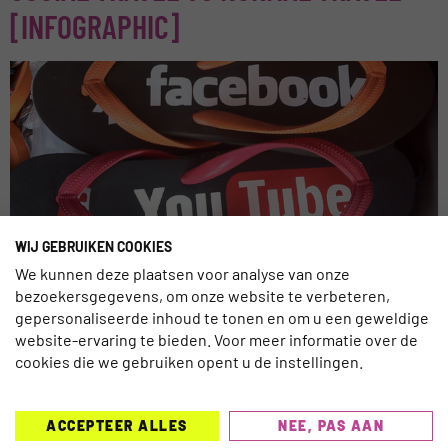
[INFOGRAPHIC]
WIJ GEBRUIKEN COOKIES
Social travel is ‘here to stay’. Steeds meer reizigers zijn
We kunnen deze plaatsen voor analyse van onze
mobieler en gaan meer om met de lokale bevolking en lokale
bezoekersgegevens, om onze website te verbeteren,
gebruiken. Het gebruik van mobiel tijdens het
gepersonaliseerde inhoud te tonen en om u een geweldige
boekingsproces en tijdens het reizen zal blijven stijgen. De
website-ervaring te bieden. Voor meer informatie over de
volgende infographic van Wimdu bevestigt deze trend nog
cookies die we gebruiken opent u de instellingen.
eens met onderbouwing van cijfers. Sociale reiziger De
sociale reiziger […]
ACCEPTEER ALLES
NEE, PAS AAN