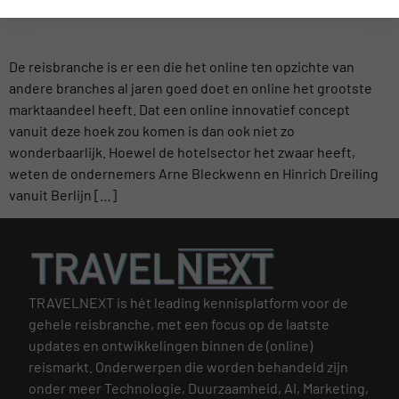
INNOVATIES IN DE HOTELSECTOR
De reisbranche is er een die het online ten opzichte van
andere branches al jaren goed doet en online het grootste
marktaandeel heeft. Dat een online innovatief concept
vanuit deze hoek zou komen is dan ook niet zo
wonderbaarlijk. Hoewel de hotelsector het zwaar heeft,
weten de ondernemers Arne Bleckwenn en Hinrich Dreiling
vanuit Berlijn […]
TRAVELNEXT is hét leading kennisplatform voor de
gehele reisbranche, met een focus op de laatste
updates en ontwikkelingen binnen de (online)
reismarkt.
Onderwerpen die worden behandeld zijn
onder meer Technologie, Duurzaamheid, AI, Marketing,