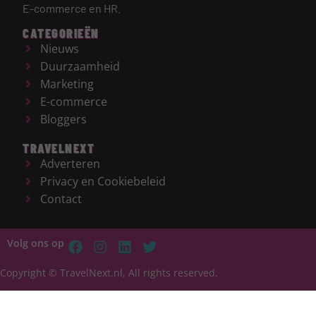
E-commerce en HR.
CATEGORIEËN
Nieuws
Duurzaamheid
Marketing
E-commerce
Bloggers
TRAVELNEXT
Adverteren
Privacy en Cookiebeleid
Contact
Volg ons op
Copyright © TravelNext.nl, All rights reserved.