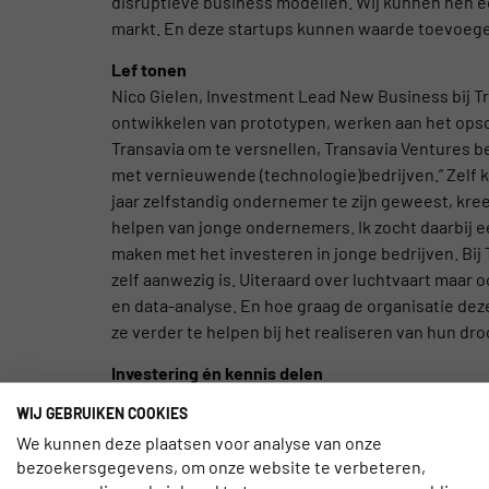
disruptieve business modellen. Wij kunnen hen 
markt. En deze startups kunnen waarde toevoegen 
Lef tonen
Nico Gielen, Investment Lead New Business bij Tra
ontwikkelen van prototypen, werken aan het opsc
Transavia om te versnellen, Transavia Ventures 
met vernieuwende (technologie)
bedrijven.” Zelf
jaar zelfstandig ondernemer te zijn geweest, kree
helpen van jonge ondernemers. Ik zocht daarbij een
maken met het investeren in jonge bedrijven. Bij 
zelf aanwezig is. Uiteraard over luchtvaart maar o
en data-analyse. En hoe graag de organisatie de
ze verder te helpen bij het realiseren van hun dro
Investering én kennis delen
Dirk Neelis, CFO van Transavia: “Met Transavia 
WIJ GEBRUIKEN COOKIES
met onze expertise, ons netwerk van klanten en p
We kunnen deze plaatsen voor analyse van onze
zeer sterk merk in de Nederlandse en internation
bezoekersgegevens, om onze website te verbeteren,
beschikken die ook buiten onze core business 