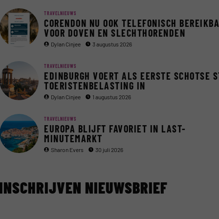
TRAVELNIEUWS
CORENDON NU OOK TELEFONISCH BEREIKB
VOOR DOVEN EN SLECHTHORENDEN
Dylan Cinjee
3 augustus 2026
TRAVELNIEUWS
EDINBURGH VOERT ALS EERSTE SCHOTSE 
TOERISTENBELASTING IN
Dylan Cinjee
1 augustus 2026
TRAVELNIEUWS
EUROPA BLIJFT FAVORIET IN LAST-
MINUTEMARKT
Sharon Evers
30 juli 2026
INSCHRIJVEN NIEUWSBRIEF