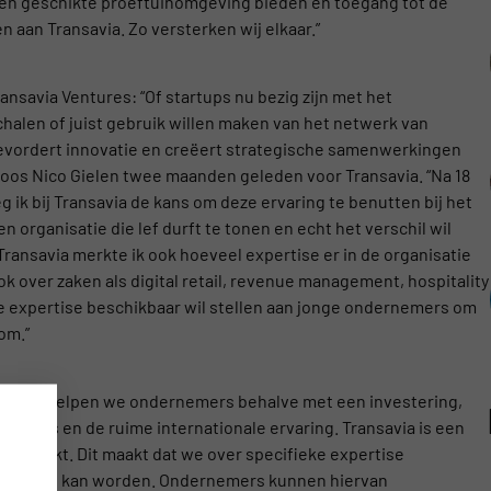
een geschikte proeftuinomgeving bieden en toegang tot de
aan Transavia. Zo versterken wij elkaar.”
nsavia Ventures: “Of startups nu bezig zijn met het
halen of juist gebruik willen maken van het netwerk van
bevordert innovatie en creëert strategische samenwerkingen
 koos Nico Gielen twee maanden geleden voor Transavia. “Na 18
g ik bij Transavia de kans om deze ervaring te benutten bij het
 organisatie die lef durft te tonen en echt het verschil wil
Transavia merkte ik ook hoeveel expertise er in de organisatie
ok over zaken als digital retail, revenue management, hospitality
ze expertise beschikbaar wil stellen aan jonge ondernemers om
om.”
Ventures helpen we ondernemers behalve met een investering,
artners en de ruime internationale ervaring. Transavia is een
ale markt. Dit maakt dat we over specifieke expertise
toegepast kan worden. Ondernemers kunnen hiervan