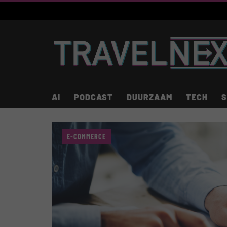
AI
PODCAST
DUURZAAM
TECH
S
E-COMMERCE