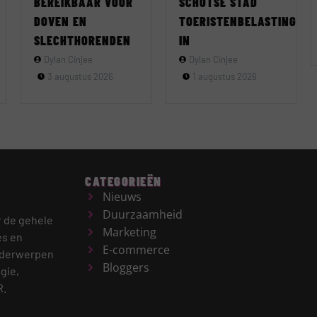
BEREIKBAAR VOOR
SCHOTSE STAD
DOVEN EN
TOERISTENBELASTING
SLECHTHORENDEN
IN
Dylan Cinjee
Dylan Cinjee
3 augustus 2026
1 augustus 2026
CATEGORIEËN
Nieuws
Duurzaamheid
r de gehele
Marketing
es en
E-commerce
derwerpen
Bloggers
gie,
R.