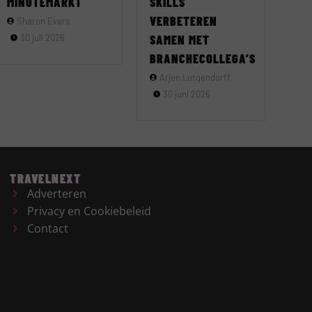
MINUTEMARKT
SKILLS
VERBETEREN
Sharon Evers
30 juli 2026
SAMEN MET
BRANCHECOLLEGA’S
Arjen Lutgendorff
30 juni 2026
TRAVELNEXT
Adverteren
Privacy en Cookiebeleid
Contact