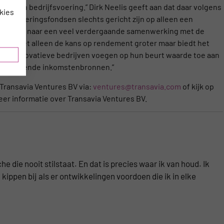
in hun bedrijfsvoering.” Dirk Neelis geeft aan dat daar volgens
kies
e investeringsfondsen slechts gericht zijn op alleen een
ist op zoek naar een veel verdergaande samenwerking met de
wordt niet alleen de kans op rendement groter maar biedt het
 deze innovatieve bedrijven voegen op hun beurt waarde toe aan
 aanvullende inkomstenbronnen.”
ransavia Ventures BV via:
ventures@transavia.com
of kijk op
er informatie over Transavia Ventures BV.
e die nooit stilstaat. En dat is precies waar ik van houd. Ik
kippen bij als er ontwikkelingen voordoen die ik in elke