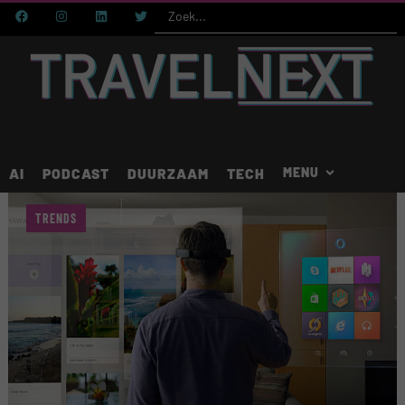
AI
PODCAST
DUURZAAM
TECH
TRENDS