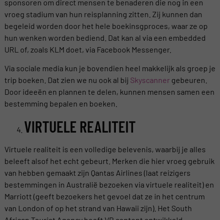
sponsoren om direct mensen te benaderen die nog in een
vroeg stadium van hun reisplanning zitten. Zij kunnen dan
begeleid worden door het hele boekinsgproces, waar ze op
hun wenken worden bediend. Dat kan al via een embedded
URL of, zoals KLM doet, via Facebook Messenger.
Via sociale media kun je bovendien heel makkelijk als groep je
trip boeken. Dat zien we nu ook al bij
Skyscanner
gebeuren.
Door ideeën en plannen te delen, kunnen mensen samen een
bestemming bepalen en boeken.
VIRTUELE REALITEIT
Virtuele realiteit is een volledige belevenis, waarbij je alles
beleeft alsof het echt gebeurt. Merken die hier vroeg gebruik
van hebben gemaakt zijn Qantas Airlines (laat reizigers
bestemmingen in Australië bezoeken via virtuele realiteit) en
Marriott (geeft bezoekers het gevoel dat ze in het centrum
van London of op het strand van Hawaii zijn). Het South
African Tourist Agency heeft VR content ontwikkeld