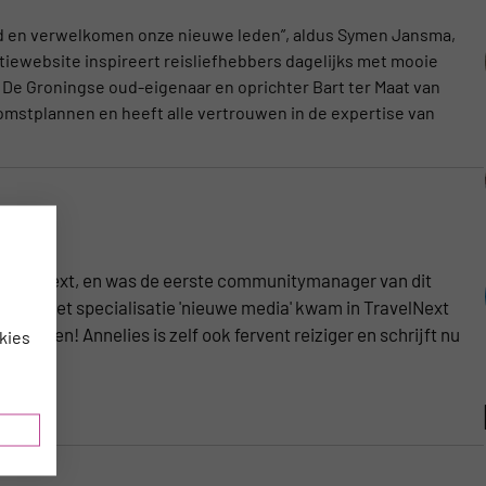
Bird en verwelkomen onze nieuwe leden”, aldus Symen Jansma,
tiewebsite inspireert reisliefhebbers dagelijks met mooie
De Groningse oud-eigenaar en oprichter Bart ter Maat van
omstplannen en heeft alle vertrouwen in de expertise van
TravelNext, en was de eerste communitymanager van dit
atie met specialisatie 'nieuwe media' kwam in TravelNext
n samen! Annelies is zelf ook fervent reiziger en schrijft nu
kies