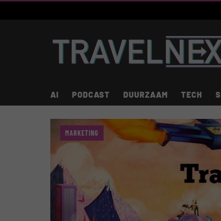
AI
PODCAST
DUURZAAM
TECH
S
MARKETING