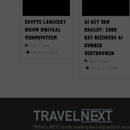
EGYPTE LANCEERT
AI ACT VAN
NIEUW DIGITAAL
KRACHT: ZORG
VISUMSYSTEEM
DAT REIZIGERS AI
KUNNEN
Dylan Cinjee
5 augustus 2026
VERTROUWEN
Dylan Cinjee
3 augustus 2026
TRAVELNEXT is hét leading kennisplatform voo