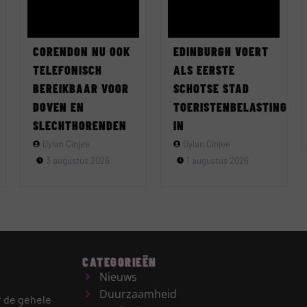
CORENDON NU OOK
EDINBURGH VOERT
TELEFONISCH
ALS EERSTE
BEREIKBAAR VOOR
SCHOTSE STAD
DOVEN EN
TOERISTENBELASTING
SLECHTHORENDEN
IN
Dylan Cinjee
Dylan Cinjee
3 augustus 2026
1 augustus 2026
CATEGORIEËN
Nieuws
Duurzaamheid
r de gehele