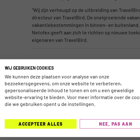
“Wij zijn verheugd op de uitbreiding van Travel
directeur van TravelBird. De snelgroeiende vakan
vakantiebestemmingen in binnen- en buitenland. 
Netofex geeft aan zich te richten op nieuwe toek
eigenaren van TravelBird.
WIJ GEBRUIKEN COOKIES
ANNELIES HULSHOF
We kunnen deze plaatsen voor analyse van onze
Annelies
heeft aan de wieg gestaan van 
bezoekersgegevens, om onze website te verbeteren,
kennisplatform. Na haar studie Communic
gepersonaliseerde inhoud te tonen en om u een geweldige
haar passie voor online marketing en reize
website-ervaring te bieden. Voor meer informatie over de coo
die we gebruiken opent u de instellingen.
vanuit het Belgische Gent.
ACCEPTEER ALLES
NEE, PAS AAN