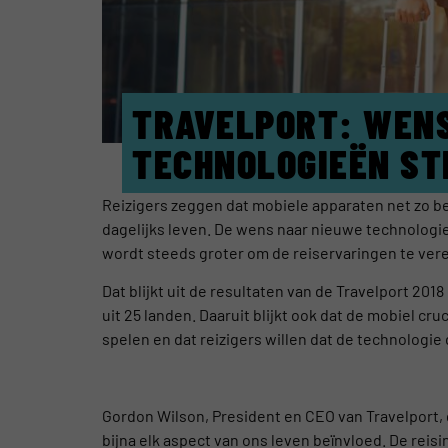
TRAVELPORT: WEN
TECHNOLOGIEËN ST
Reizigers zeggen dat mobiele apparaten net zo bela
dagelijks leven. De wens naar nieuwe technologieë
wordt steeds groter om de reiservaringen te ver
Dat blijkt uit de resultaten van de Travelport 201
uit 25 landen. Daaruit blijkt ook dat de mobiel cr
spelen en dat reizigers willen dat de technologie
Gordon Wilson, President en CEO van Travelport,
bijna elk aspect van ons leven beïnvloed. De reis