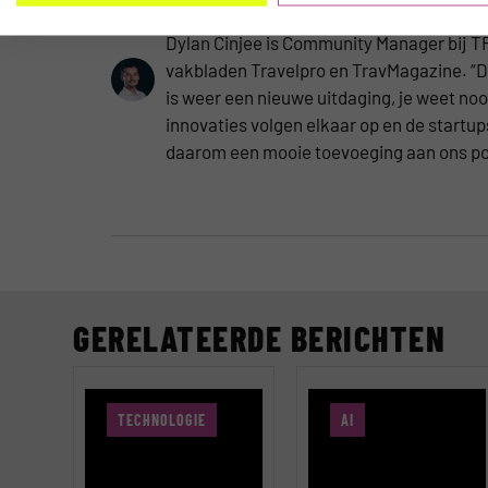
DYLAN CINJEE
Dylan Cinjee is Community Manager bij TR
vakbladen Travelpro en TravMagazine. “De
is weer een nieuwe uitdaging, je weet n
innovaties volgen elkaar op en de startu
daarom een mooie toevoeging aan ons por
GERELATEERDE BERICHTEN
TECHNOLOGIE
AI