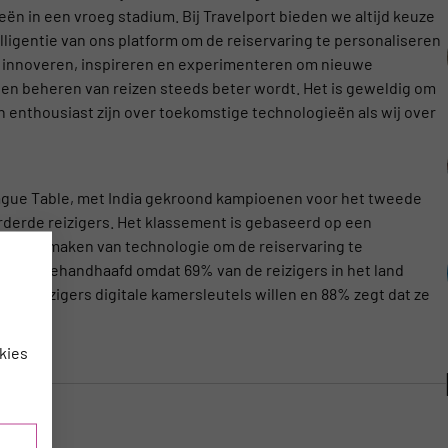
ën in een vroeg stadium. Bij Travelport bieden we altijd keuze
lligentie van ons platform om de reiservaring te personaliseren
et innoveren, inspireren en experimenteren om nieuwe
en beheren van reizen steeds beter wordt. Het is geweldig om
en enthousiast zijn over toekomstige technologieën als wij over
League Table, met India gekroond kampioenen voor het tweede
vorderde reizigers. Het klassement is gebaseerd op een
gebruik maken van technologie om de reiservaring te
rbeeld gehandhaafd omdat 69% van de reizigers in het land
de reizigers digitale kamersleutels willen en 88% zegt dat ze
.
kies