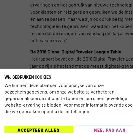
ervaringen en het gebruik van nieuwe technologie
voor klanten en reizigers en gebruiken we de inte
en aan te passen. Maar we zijn ook druk bezig m
technologieën te gebruiken, waardoor het kopen 
te zien dat de reizigers van vandaag de dag al ev
het maken ervan.”
De 2018 Global Digital Traveler League Table
Het rapport bevat ook de 2018 Digital Traveler 
jaar op rij als het land met de meest digitaal-ge
combinatie van de belangrijkste indicatoren die 
WIJ GEBRUIKEN COOKIES
verbeteren. De toppositie van India wordt bijvoo
We kunnen deze plaatsen voor analyse van onze
gebruikmaakt van voice search, meer dan 60% van 
bezoekersgegevens, om onze website te verbeteren,
beïnvloed worden door vrienden op sociale media
gepersonaliseerde inhoud te tonen en om u een geweldige
website-ervaring te bieden. Voor meer informatie over de coo
Bekijk hier het hele rapport.
die we gebruiken opent u de instellingen.
ACCEPTEER ALLES
NEE, PAS AAN