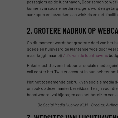
passagiers op de luchthaven. Door samen te wer
kunnen via sociale media reizigers worden getarg
aankopen en bezoeken aan winkels en eet-facilit
2. GROTERE NADRUK OP WEBCA
Op dit moment wordt het grootste deel van het 
goede en hulpvaardige klantenservice door veel b
maar krijgt maar bij
7.3% van de luchthavens
budg
Enkele luchthavens hebben al sociale media geïn
call center het Twitter account in hun beheer om 
Met het toenemende gebruik van sociale media do
om ook op deze manier bereikbaar te zijn voor die 
beantwoordt zal bijdragen aan het bereiken van 
De Social Media Hub van KLM – Credits: Airlin
3. WEBSITES VAN LUCHTHAVE