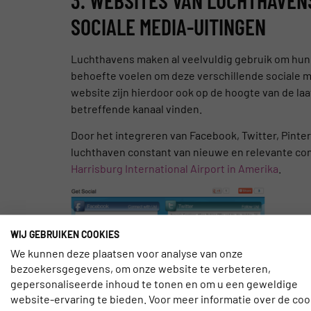
SOCIALE MEDIA-UITINGEN
Luchthavens maken al veelvuldig gebruik om hun 
behoefte voelen om deze verschillende sociale 
website zijn hierdoor ook op de hoogte van de laa
betreffende kanaal vinden.
Door het integreren van Facebook, Twitter, Pinte
luchthaven constant van nieuwe en relevante con
Harrisburg International Airport in Amerika
.
WIJ GEBRUIKEN COOKIES
We kunnen deze plaatsen voor analyse van onze
bezoekersgegevens, om onze website te verbeteren,
gepersonaliseerde inhoud te tonen en om u een geweldige
website-ervaring te bieden. Voor meer informatie over de coo