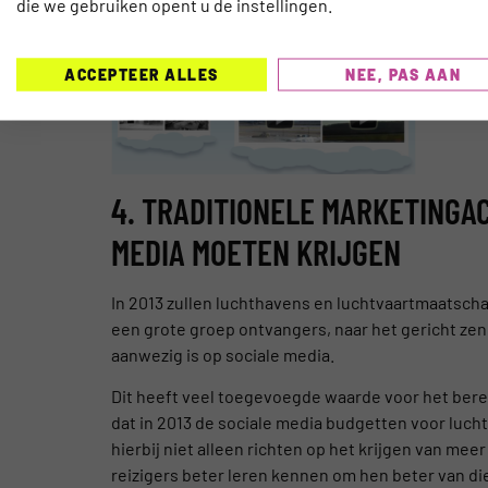
die we gebruiken opent u de instellingen.
ACCEPTEER ALLES
NEE, PAS AAN
4. TRADITIONELE MARKETINGAC
MEDIA MOETEN KRIJGEN
In 2013 zullen luchthavens en luchtvaartmaatsch
een grote groep ontvangers, naar het gericht z
aanwezig is op sociale media.
Dit heeft veel toegevoegde waarde voor het bere
dat in 2013 de sociale media budgetten voor luc
hierbij niet alleen richten op het krijgen van me
reizigers beter leren kennen om hen beter van die