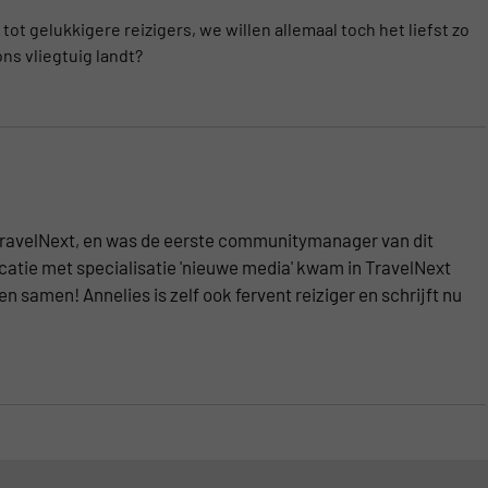
t gelukkigere reizigers, we willen allemaal toch het liefst zo
ns vliegtuig landt?
TravelNext, en was de eerste communitymanager van dit
atie met specialisatie 'nieuwe media' kwam in TravelNext
n samen! Annelies is zelf ook fervent reiziger en schrijft nu