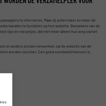
passagiers te informeren. Maar zij zullen meer en meer de
media-kanalen te bundelen op hun website. Bezoekers van de
tste tips en nieuwtjes, die niet meer alleen hun weg via het
rest en andere sociale netwerken, zal de website van de
tent worden voorzien. Een goed voorbeeld hiervoor is
kies