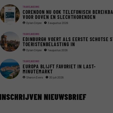
TRAVELNIEUWS
CORENDON NU OOK TELEFONISCH BEREIKB
VOOR DOVEN EN SLECHTHORENDEN
Dylan Cinjee
3 augustus 2026
TRAVELNIEUWS
EDINBURGH VOERT ALS EERSTE SCHOTSE 
TOERISTENBELASTING IN
Dylan Cinjee
1 augustus 2026
TRAVELNIEUWS
EUROPA BLIJFT FAVORIET IN LAST-
MINUTEMARKT
Sharon Evers
30 juli 2026
INSCHRIJVEN NIEUWSBRIEF