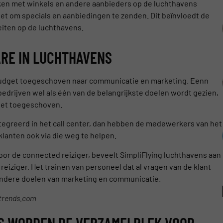
ken met winkels en andere aanbieders op de luchthavens
et om specials en aanbiedingen te zenden. Dit beïnvloedt de
eiten op de luchthavens.
RE IN LUCHTHAVENS
budget toegeschoven naar communicatie en marketing. Eenn
edrijven wel als één van de belangrijkste doelen wordt gezien,
et toegeschoven.
tegreerd in het call center, dan hebben de medewerkers van het
klanten ook via die weg te helpen.
or de connected reiziger, beveelt SimpliFlying luchthavens aan
reiziger. Het trainen van personeel dat al vragen van de klant
andere doelen van marketing en communicatie.
etrends.com
NS WORDEN DE VERZAMELPLEK VOOR