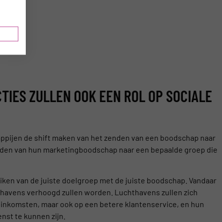
TIES ZULLEN OOK EEN ROL OP SOCIALE
appijen de shift maken van het zenden van een boodschap naar
enden van hun marketingboodschap naar een bepaalde groep die
iken van de juiste doelgroep met de juiste boodschap. Vandaar
hthavens verhoogd zullen worden. Luchthavens zullen zich
er inkomsten, maar ook op een betere klantenservice, en hun
nst te kunnen zijn.