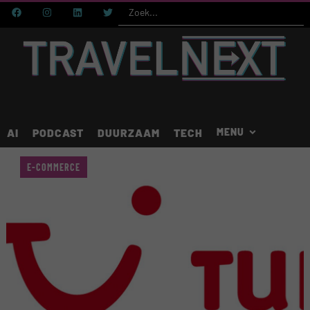
AI
PODCAST
DUURZAAM
TECH
E-COMMERCE