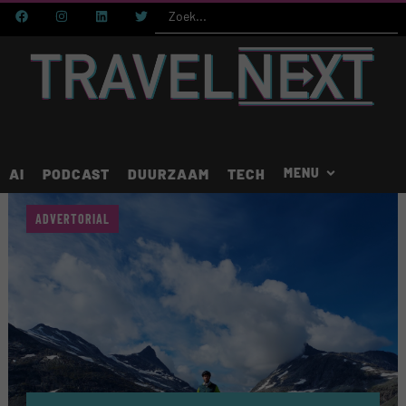
AI
PODCAST
DUURZAAM
TECH
ADVERTORIAL