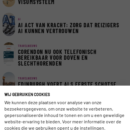
VISUMSYSTEEM
AI
AI ACT VAN KRACHT: ZORG DAT REIZIGERS
AI KUNNEN VERTROUWEN
TRAVELNIEUWS
CORENDON NU OOK TELEFONISCH
BEREIKBAAR VOOR DOVEN EN
SLECHTHORENDEN
TRAVELNIEUWS
EDINBURGH VOERT ALS EERSTE SCHOTSE
STAD TOERISTENBELASTING IN
WIJ GEBRUIKEN COOKIES
We kunnen deze plaatsen voor analyse van onze
TRAVELNIEUWS
bezoekersgegevens, om onze website te verbeteren,
EUROPA BLIJFT FAVORIET IN LAST-
gepersonaliseerde inhoud te tonen en om u een geweldige
MINUTEMARKT
website-ervaring te bieden. Voor meer informatie over de
cookies die we gebruiken opent u de instellingen.